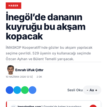
HABER
İnegöl’de dananın
kuyruğu bu akşam
kopacak
İMASKOP Kooperatifi’nde gözler bu akşam yapılacak
seçime çevrildi. 529 üyenin oy kullanacağı seçimde
Özcan Ayhan ve Bülent Temelli yarışacak.
Emrah Ufuk Çıttır
10 HAZIRAN 2026 12:12
|
2 DK
Sesli Oku
-
Aa
+
Inegolonline.com
'i Google'da haber kaynağınız