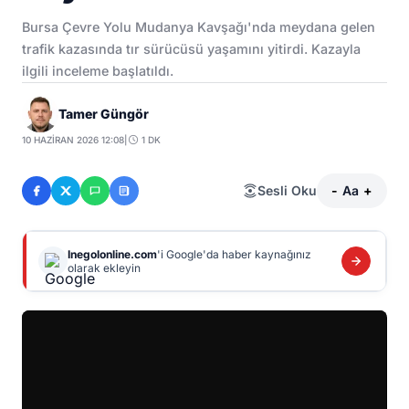
Bursa Çevre Yolu Mudanya Kavşağı'nda meydana gelen
trafik kazasında tır sürücüsü yaşamını yitirdi. Kazayla
ilgili inceleme başlatıldı.
Tamer Güngör
10 HAZIRAN 2026 12:08
|
1 DK
Sesli Oku
-
Aa
+
Inegolonline.com
'i Google'da haber kaynağınız
olarak ekleyin