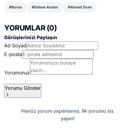
#Bursa
#Didem Arslan
#Ahmet Esen
YORUMLAR (
0
)
Görüşlerinizi Paylaşın
Ad Soyad
E-posta
Yorumunuz
Yorumu Gönder
Henüz yorum yapılmamış. İlk yorumu siz
yapın!