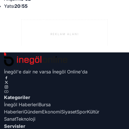
REKLAM ALANI
İnegöl'e dair ne varsa İnegöl Online'da
Kategoriler
İnegöl Haberleri
Bursa
Haberleri
Gündem
Ekonomi
Siyaset
Spor
Kültür
Sanat
Teknoloji
Servisler
Doviz
Hava Durumu
Puan Durumu
Yol Durumu
Namaz