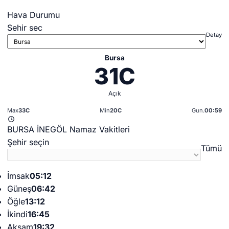
Hava Durumu
Sehir sec
Detay
Bursa
31C
Açık
Max
33C
Min
20C
Gun.
00:59
BURSA İNEGÖL Namaz Vakitleri
Şehir seçin
Tümü
İmsak
05:12
Güneş
06:42
Öğle
13:12
İkindi
16:45
Akşam
19:32
Yatsı
20:55