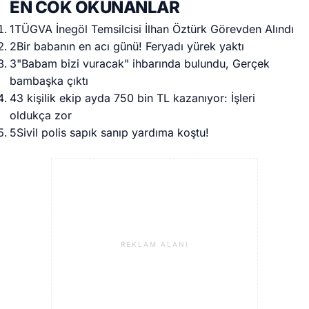
EN COK OKUNANLAR
1
TÜGVA İnegöl Temsilcisi İlhan Öztürk Görevden Alındı
2
Bir babanın en acı günü! Feryadı yürek yaktı
3
"Babam bizi vuracak" ihbarında bulundu, Gerçek
bambaşka çıktı
4
3 kişilik ekip ayda 750 bin TL kazanıyor: İşleri
oldukça zor
5
Sivil polis sapık sanıp yardıma koştu!
REKLAM ALANI