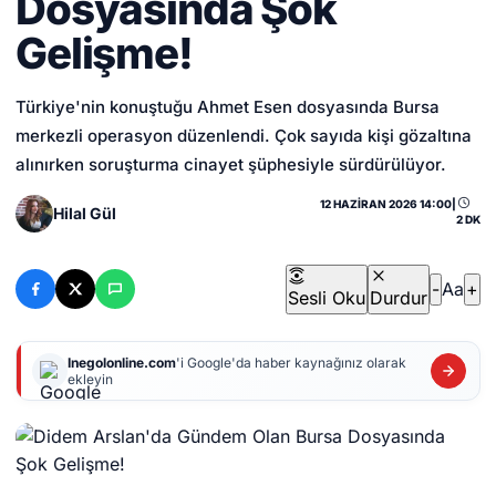
Dosyasında Şok
Gelişme!
Türkiye'nin konuştuğu Ahmet Esen dosyasında Bursa
merkezli operasyon düzenlendi. Çok sayıda kişi gözaltına
alınırken soruşturma cinayet şüphesiyle sürdürülüyor.
12 HAZIRAN 2026 14:00
|
Hilal Gül
2 DK
-
Aa
+
Sesli Oku
Durdur
Inegolonline.com
'i Google'da haber kaynağınız olarak
ekleyin