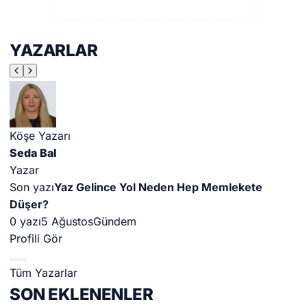
YAZARLAR
Köşe Yazarı
Adem Demir
Yazar
Son yazı
Kültür Kazansın, Gürültü Kaybetsin
0 yazı
16 Temmuz
Gündem
Profili Gör
Tüm Yazarlar
SON EKLENENLER
1
Bursa’da tarlalık alanı ateşe veren şüpheli yakalandı