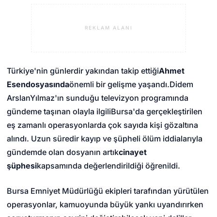
REKLAM ALANI
Türkiye'nin günlerdir yakından takip ettiği
Ahmet
Esen
dosyasında
önemli bir gelişme yaşandı.
Didem
Arslan
Yılmaz'ın sunduğu televizyon programında
gündeme taşınan olayla ilgili
Bursa
'da gerçekleştirilen
eş zamanlı operasyonlarda çok sayıda kişi gözaltına
alındı. Uzun süredir kayıp ve şüpheli ölüm iddialarıyla
gündemde olan dosyanın artık
cinayet
şüphesi
kapsamında değerlendirildiği öğrenildi.
Bursa Emniyet Müdürlüğü ekipleri tarafından yürütülen
operasyonlar, kamuoyunda büyük yankı uyandırırken