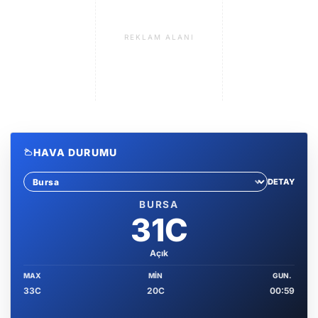
REKLAM ALANI
HAVA DURUMU
DETAY
Sehir sec
BURSA
31C
Açık
MAX
MIN
GUN.
33C
20C
00:59