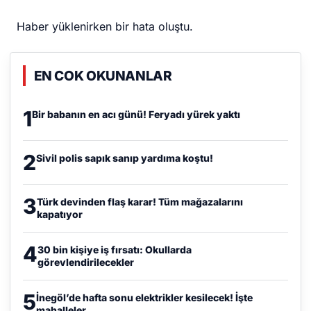
Haber yüklenirken bir hata oluştu.
EN COK OKUNANLAR
1
Bir babanın en acı günü! Feryadı yürek yaktı
2
Sivil polis sapık sanıp yardıma koştu!
3
Türk devinden flaş karar! Tüm mağazalarını
kapatıyor
4
30 bin kişiye iş fırsatı: Okullarda
görevlendirilecekler
5
İnegöl’de hafta sonu elektrikler kesilecek! İşte
mahalleler