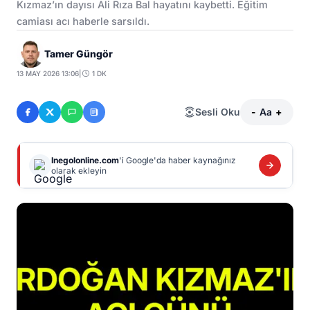
Kızmaz’ın dayısı Ali Rıza Bal hayatını kaybetti. Eğitim
camiası acı haberle sarsıldı.
Tamer Güngör
13 MAY 2026 13:06
|
1 DK
Sesli Oku
-
Aa
+
Inegolonline.com
'i Google'da haber kaynağınız
olarak ekleyin