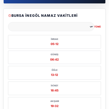
BURSA İNEGÖL NAMAZ VAKITLERI
TÜMÜ
Şehir seçin
İMSAK
05:12
GÜNEŞ
06:42
ÖĞLE
13:12
İKINDI
16:45
AKŞAM
19:32