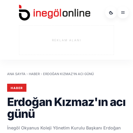
REKLAM ALANI
ANA SAYFA
HABER
ERDOĞAN KIZMAZ'IN ACI GÜNÜ
HABER
Erdoğan Kızmaz'ın acı
günü
İnegöl Okyanus Koleji Yönetim Kurulu Başkanı Erdoğan