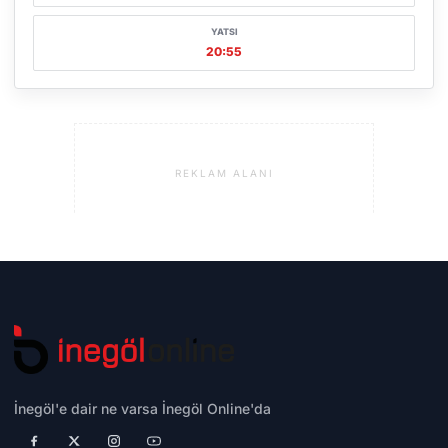
YATSI
20:55
REKLAM ALANI
İnegöl'e dair ne varsa İnegöl Online'da