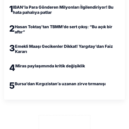
1
IBAN’la Para Gönderen Milyonları İlgilendiriyor! Bu
hata pahalıya patlar
2
Hasan Toktaş’tan TBMM’de sert çıkış: “Bu açık bir
aftır”
3
Emekli Maaşı Gecikenler Dikkat! Yargıtay’dan Faiz
Kararı
4
Miras paylaşımında kritik değişiklik
5
Bursa’dan Kırgızistan’a uzanan zirve tırmanışı