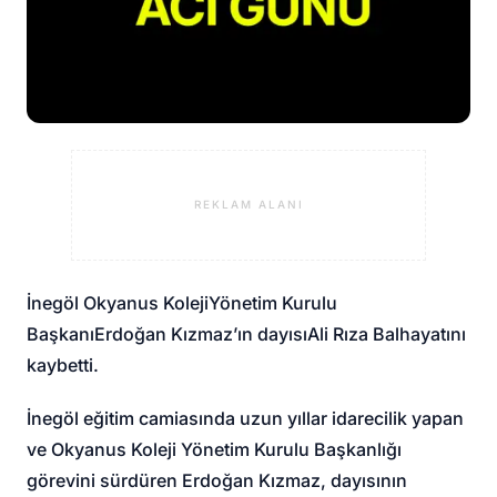
REKLAM ALANI
İnegöl Okyanus Koleji
Yönetim Kurulu
Başkanı
Erdoğan Kızmaz
’ın dayısı
Ali Rıza Bal
hayatını
kaybetti.
İnegöl eğitim camiasında uzun yıllar idarecilik yapan
ve Okyanus Koleji Yönetim Kurulu Başkanlığı
görevini sürdüren Erdoğan Kızmaz, dayısının