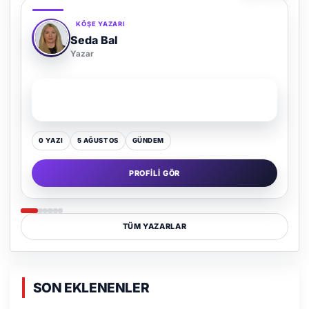
KÖŞE YAZARI
Adem Demir
Yazar
SON YAZI
Kültür Kazansın, Gürültü Kaybetsin
0 YAZI
16 TEMMUZ
GÜNDEM
PROFILI GÖR
TÜM YAZARLAR
SON EKLENENLER