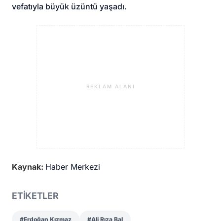
vefatıyla büyük üzüntü yaşadı.
REKLAM ALANI
Kaynak:
Haber Merkezi
ETİKETLER
#Erdoğan Kızmaz
#Ali Rıza Bal