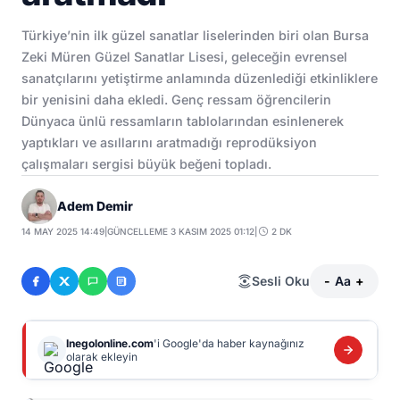
Türkiye’nin ilk güzel sanatlar liselerinden biri olan Bursa
Zeki Müren Güzel Sanatlar Lisesi, geleceğin evrensel
sanatçılarını yetiştirme anlamında düzenlediği etkinliklere
bir yenisini daha ekledi. Genç ressam öğrencilerin
Dünyaca ünlü ressamların tablolarından esinlenerek
yaptıkları ve asıllarını aratmadığı reprodüksiyon
çalışmaları sergisi büyük beğeni topladı.
Adem Demir
14 MAY 2025 14:49
|
GÜNCELLEME 3 KASIM 2025 01:12
|
2 DK
Sesli Oku
-
Aa
+
Inegolonline.com
'i Google'da haber kaynağınız
olarak ekleyin