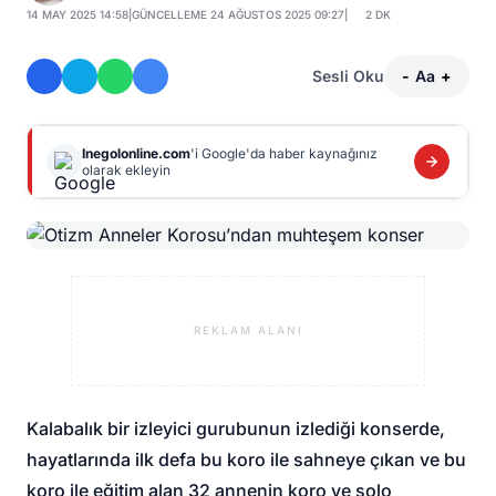
14 MAY 2025 14:58
|
GÜNCELLEME 24 AĞUSTOS 2025 09:27
|
2 DK
Sesli Oku
-
Aa
+
Inegolonline.com
'i Google'da haber kaynağınız
olarak ekleyin
REKLAM ALANI
Kalabalık bir izleyici gurubunun izlediği konserde,
hayatlarında ilk defa bu koro ile sahneye çıkan ve bu
koro ile eğitim alan 32 annenin koro ve solo