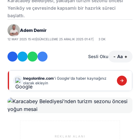
Karacabey Belediyesi, yaklaşan turizm sezonu öncesi
Yeniköy ve çevresinde kapsamlı bir hazırlık süreci
başlattı.
Adem Demir
12 MAY 2025 15:40
|
GÜNCELLEME 25 ARALIK 2025 01:47
|
3 DK
Sesli Oku
-
Aa
+
Inegolonline.com
'i Google'da haber kaynağınız
olarak ekleyin
REKLAM ALANI