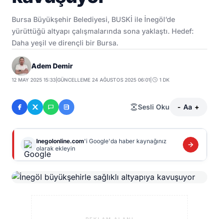
Bursa Büyükşehir Belediyesi, BUSKİ ile İnegöl’de
yürüttüğü altyapı çalışmalarında sona yaklaştı. Hedef:
Daha yeşil ve dirençli bir Bursa.
Adem Demir
12 MAY 2025 15:33
|
GÜNCELLEME 24 AĞUSTOS 2025 06:01
|
1 DK
Sesli Oku
-
Aa
+
Inegolonline.com
'i Google'da haber kaynağınız
olarak ekleyin