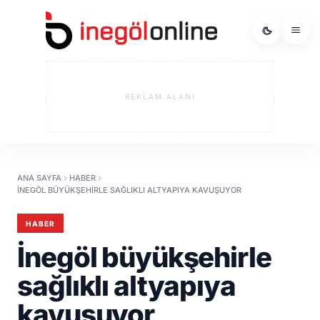
REKLAM ALANI
ANA SAYFA
HABER
İNEGÖL BÜYÜKŞEHIRLE SAĞLIKLI ALTYAPIYA KAVUŞUYOR
HABER
İnegöl büyükşehirle
sağlıklı altyapıya
kavuşuyor