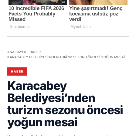
ANA SAYFA
HABER
KARACABEY BELEDIYESI’NDEN TURIZM SEZONU ÖNCESI YOĞUN MESAI
HABER
Karacabey
Belediyesi’nden
turizm sezonu öncesi
yoğun mesai