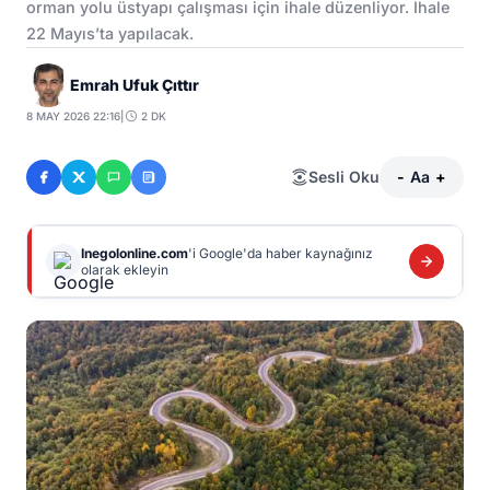
orman yolu üstyapı çalışması için ihale düzenliyor. İhale
22 Mayıs’ta yapılacak.
Emrah Ufuk Çıttır
8 MAY 2026 22:16
|
2 DK
Sesli Oku
-
Aa
+
Inegolonline.com
'i Google'da haber kaynağınız
olarak ekleyin