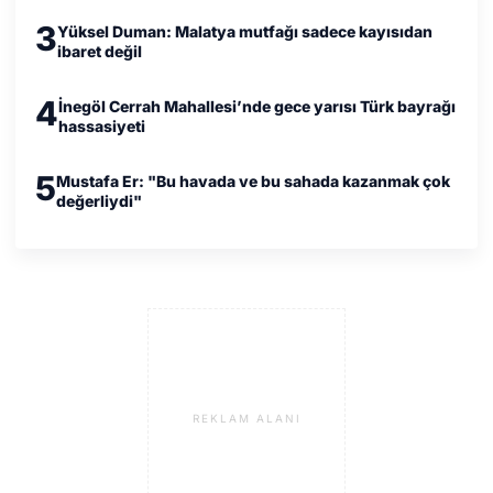
3
Yüksel Duman: Malatya mutfağı sadece kayısıdan
ibaret değil
4
İnegöl Cerrah Mahallesi’nde gece yarısı Türk bayrağı
hassasiyeti
5
Mustafa Er: "Bu havada ve bu sahada kazanmak çok
değerliydi"
REKLAM ALANI