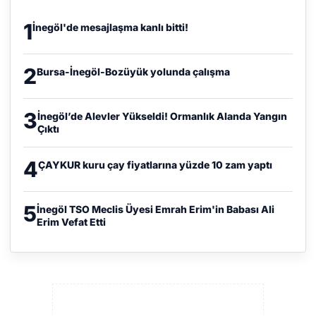
1
İnegöl'de mesajlaşma kanlı bitti!
2
Bursa-İnegöl-Bozüyük yolunda çalışma
3
İnegöl’de Alevler Yükseldi! Ormanlık Alanda Yangın
Çıktı
4
ÇAYKUR kuru çay fiyatlarına yüzde 10 zam yaptı
5
İnegöl TSO Meclis Üyesi Emrah Erim'in Babası Ali
Erim Vefat Etti