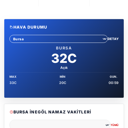
HAVA DURUMU
DETAY
Sehir sec
BURSA
32C
Açık
MAX
MIN
GUN.
33C
20C
00:59
BURSA İNEGÖL NAMAZ VAKITLERI
TÜMÜ