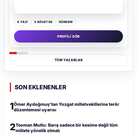
SON YAZI
Kültür Kazansın, Gürültü Kaybetsin
0 YAZI
16 TEMMUZ
GÜNDEM
PROFILI GÖR
TÜM YAZARLAR
SON EKLENENLER
1
Ömer Aydoğmuş’tan Yozgat milletvekillerine terör
düzenlemesi uyarısı
2
Teoman Mutlu: Barış sadece bir kesime değil tüm
millete yönelik olmalı