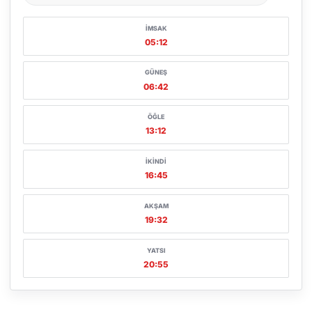
Şehir seçin
İMSAK
05:12
GÜNEŞ
06:42
ÖĞLE
13:12
İKINDI
16:45
AKŞAM
19:32
YATSI
20:55