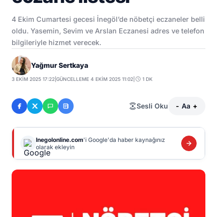
4 Ekim Cumartesi gecesi İnegöl’de nöbetçi eczaneler belli
oldu. Yasemin, Sevim ve Arslan Eczanesi adres ve telefon
bilgileriyle hizmet verecek.
Yağmur Sertkaya
3 EKIM 2025 17:22
|
GÜNCELLEME 4 EKIM 2025 11:02
|
1 DK
Sesli Oku
-
Aa
+
Inegolonline.com
'i Google'da haber kaynağınız
olarak ekleyin