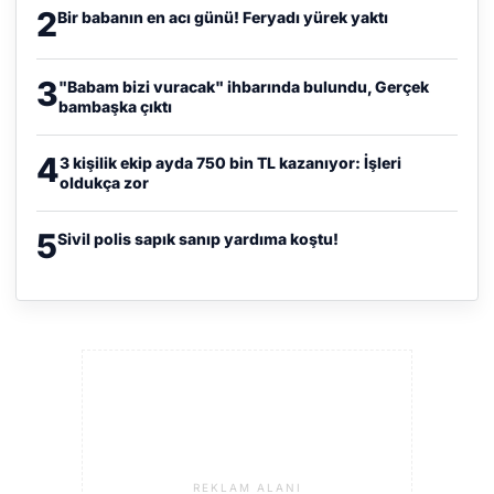
2
Bir babanın en acı günü! Feryadı yürek yaktı
3
"Babam bizi vuracak" ihbarında bulundu, Gerçek
bambaşka çıktı
4
3 kişilik ekip ayda 750 bin TL kazanıyor: İşleri
oldukça zor
5
Sivil polis sapık sanıp yardıma koştu!
REKLAM ALANI