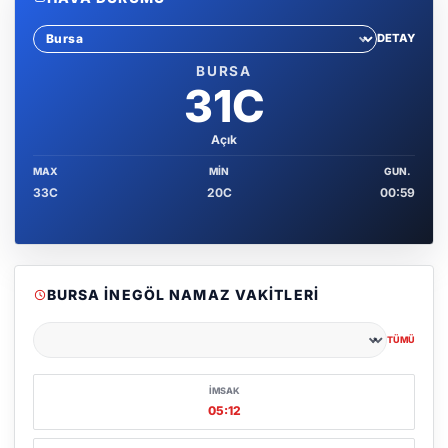
DETAY
Sehir sec
BURSA
31C
Açık
MAX
MIN
GUN.
33C
20C
00:59
BURSA İNEGÖL NAMAZ VAKITLERI
TÜMÜ
Şehir seçin
İMSAK
05:12