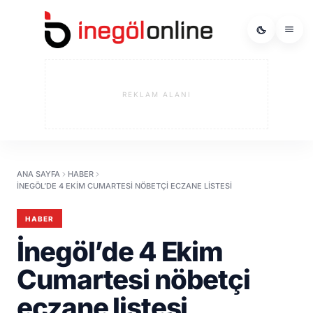
REKLAM ALANI
ANA SAYFA
HABER
İNEGÖL’DE 4 EKIM CUMARTESI NÖBETÇI ECZANE LISTESI
HABER
İnegöl’de 4 Ekim
Cumartesi nöbetçi
eczane listesi