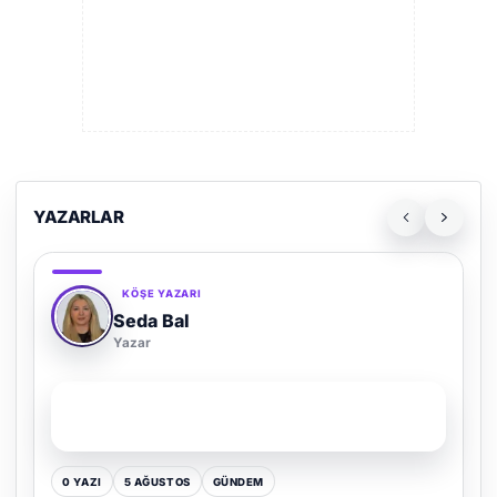
YAZARLAR
KÖŞE YAZARI
Adem Demir
Yazar
SON YAZI
Kültür Kazansın, Gürültü Kaybetsin
0 YAZI
16 TEMMUZ
GÜNDEM