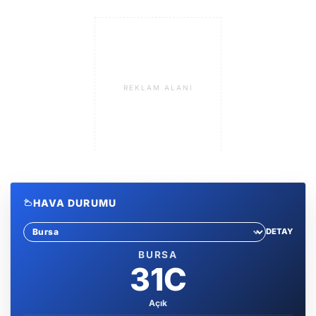
REKLAM ALANI
HAVA DURUMU
DETAY
Sehir sec
BURSA
31C
Açık