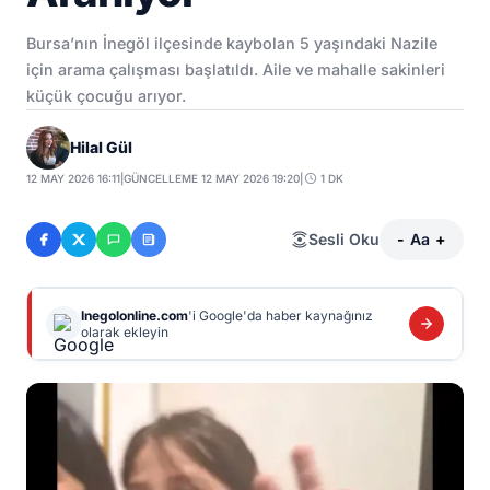
Bursa’nın İnegöl ilçesinde kaybolan 5 yaşındaki Nazile
için arama çalışması başlatıldı. Aile ve mahalle sakinleri
küçük çocuğu arıyor.
Hilal Gül
12 MAY 2026 16:11
|
GÜNCELLEME 12 MAY 2026 19:20
|
1 DK
Sesli Oku
-
Aa
+
Inegolonline.com
'i Google'da haber kaynağınız
olarak ekleyin