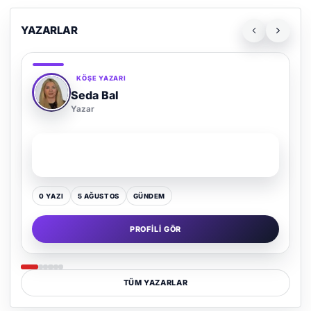
YAZARLAR
KÖŞE YAZARI
Adem Demir
Yazar
SON YAZI
Kültür Kazansın, Gürültü Kaybetsin
0 YAZI
16 TEMMUZ
GÜNDEM
PROFILI GÖR
TÜM YAZARLAR