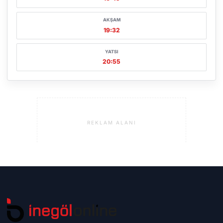
AKŞAM
19:32
YATSI
20:55
REKLAM ALANI