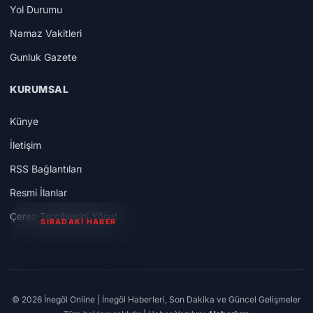
Yol Durumu
Namaz Vakitleri
Gunluk Gazete
KURUMSAL
Künye
İletişim
RSS Bağlantıları
Resmi İlanlar
Çerez Tercihlerini Yönet
SIRADAKİ HABER
Alp Balkan Neden Öldü? Mahallenin Muhtarları’nın
Yıldızı Hayatını Kaybetti
© 2026 İnegöl Online | İnegöl Haberleri, Son Dakika ve Güncel Gelişmeler