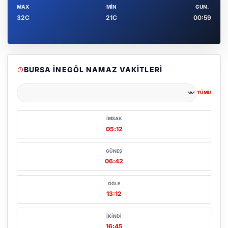
MAX
MIN
GUN.
32C
21C
00:59
BURSA İNEGÖL NAMAZ VAKITLERI
TÜMÜ
Şehir seçin
İMSAK
05:12
GÜNEŞ
06:42
ÖĞLE
13:12
İKINDI
16:45