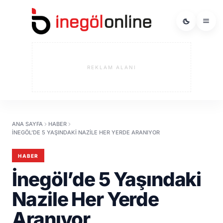
REKLAM ALANI
ANA SAYFA
HABER
İNEGÖL’DE 5 YAŞINDAKI NAZILE HER YERDE ARANIYOR
HABER
İnegöl’de 5 Yaşındaki
Nazile Her Yerde
Aranıyor