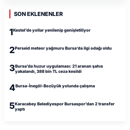
SON EKLENENLER
1
Kestel’de yollar yenilenip genişletiliyor
2
Perseid meteor yağmuru Bursa’da ilgi odağı oldu
3
Bursa’da huzur uygulaması: 21 aranan şahıs
yakalandı, 388 bin TL ceza kesildi
4
Bursa-İnegöl-Bozüyük yolunda çalışma
5
Karacabey Belediyespor Bursaspor’dan 2 transfer
yaptı