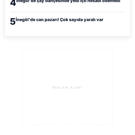
4
İnegöl'de çay bahçesinde yedi içti hesabı ödemedi
5
İnegöl'de can pazarı! Çok sayıda yaralı var
REKLAM ALANI