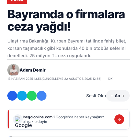
Bayramda o firmalara
ceza yağdı!
Ulaştırma Bakanlığı, Kurban Bayramı tatilinde fahiş bilet,
korsan taşımacılık gibi konularda 40 bin otobüs seferini
denetledi. 25 milyon TL ceza uygulandı.
Adem Demir
13 HAZIRAN 2025 13:56
|
GÜNCELLEME 22 AĞUSTOS 2025 12:55
|
1 DK
Sesli Oku
-
Aa
+
Inegolonline.com
'i Google'da haber kaynağınız
olarak ekleyin