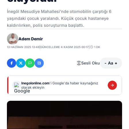
İnegöl Mesudiye Mahallesi’nde otomobilin çarptığı 6
yaşındaki çocuk yaralandı. Küçük çocuk hastaneye
kaldırılırken, polis soruşturma başlattı.
Adem Demir
13 HAZIRAN 2025 13:48
|
GÜNCELLEME 4 KASIM 2025 00:17
|
1 DK
Sesli Oku
-
Aa
+
Inegolonline.com
'i Google'da haber kaynağınız
olarak ekleyin