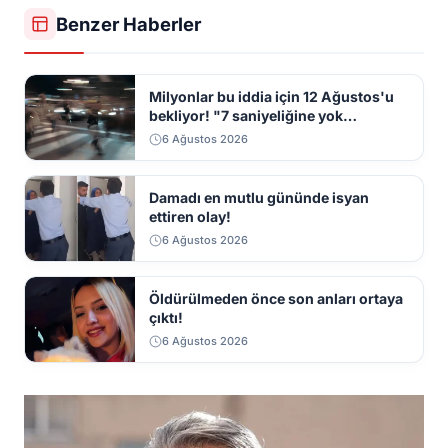
Benzer Haberler
Milyonlar bu iddia için 12 Ağustos'u
bekliyor! "7 saniyeliğine yok
kaybolacak"
6 Ağustos 2026
Damadı en mutlu gününde isyan
ettiren olay!
6 Ağustos 2026
Öldürülmeden önce son anları ortaya
çıktı!
6 Ağustos 2026