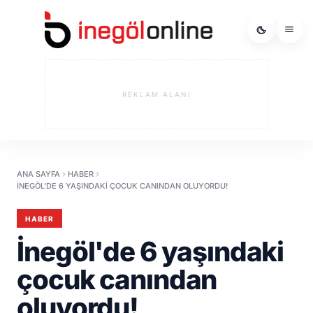
REKLAM ALANI
ANA SAYFA
HABER
İNEGÖL'DE 6 YAŞINDAKI ÇOCUK CANINDAN OLUYORDU!
HABER
İnegöl'de 6 yaşındaki
çocuk canından
oluyordu!