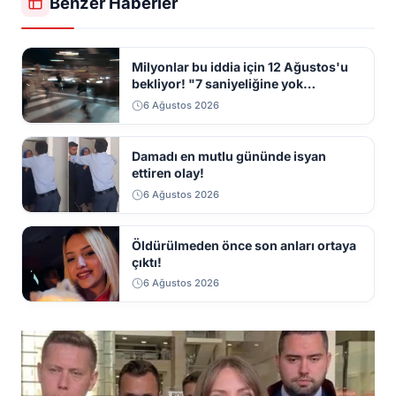
Benzer Haberler
Milyonlar bu iddia için 12 Ağustos'u
bekliyor! "7 saniyeliğine yok
kaybolacak"
6 Ağustos 2026
Damadı en mutlu gününde isyan
ettiren olay!
6 Ağustos 2026
Öldürülmeden önce son anları ortaya
çıktı!
6 Ağustos 2026