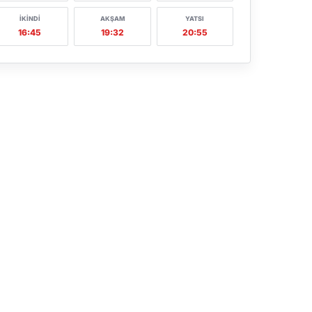
İKINDI
AKŞAM
YATSI
16:45
19:32
20:55