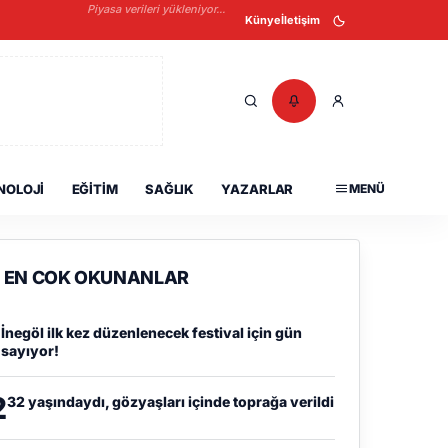
Piyasa verileri yükleniyor...
Künye
İletişim
NOLOJI
EĞITIM
SAĞLIK
YAZARLAR
MENÜ
EN COK OKUNANLAR
1
İnegöl ilk kez düzenlenecek festival için gün
sayıyor!
2
32 yaşındaydı, gözyaşları içinde toprağa verildi