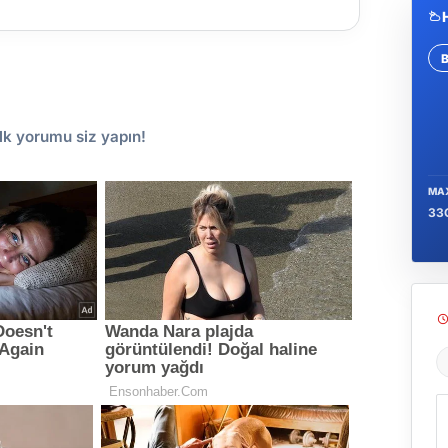
Se
lk yorumu siz yapın!
MA
33
Ş