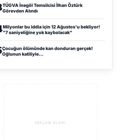
3
TÜGVA İnegöl Temsilcisi İlhan Öztürk
Görevden Alındı
4
Milyonlar bu iddia için 12 Ağustos'u bekliyor!
"7 saniyeliğine yok kaybolacak"
5
Çocuğun ölümünde kan donduran gerçek!
Oğlunun katiliyle...
REKLAM ALANI