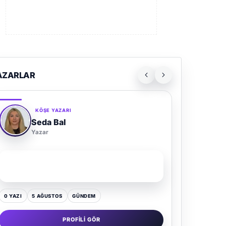
AZARLAR
KÖŞE YAZARI
Adem Demir
Yazar
SON YAZI
Kültür Kazansın, Gürültü Kaybetsin
0 YAZI
16 TEMMUZ
GÜNDEM
PROFILI GÖR