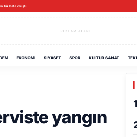
en bir hata oluştu.
REKLAM ALANI
DEM
EKONOMI
SIYASET
SPOR
KÜLTÜR SANAT
TEK
erviste yangın