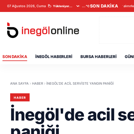
SON DAKİKA
07 Ağustos 2026, Cuma
Veriler alınırk
...°C
SON DAKIKA
İNEGÖL HABERLERI
BURSA HABERLERI
GÜN
ANA SAYFA
HABER
İNEGÖL'DE ACIL SERVISTE YANGIN PANIĞI
HABER
İnegöl'de acil s
paniği