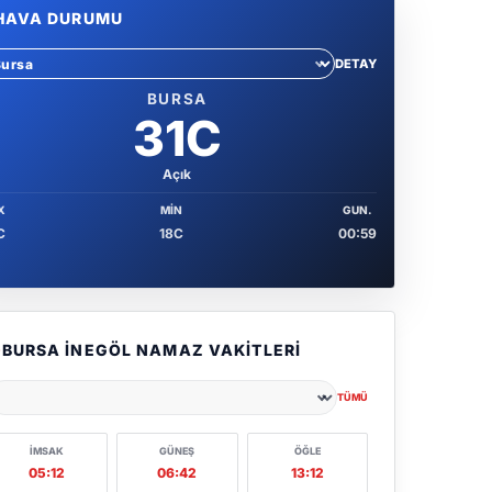
HAVA DURUMU
DETAY
hir sec
BURSA
31C
Açık
X
MIN
GUN.
C
18C
00:59
BURSA İNEGÖL NAMAZ VAKITLERI
TÜMÜ
ehir seçin
İMSAK
GÜNEŞ
ÖĞLE
05:12
06:42
13:12