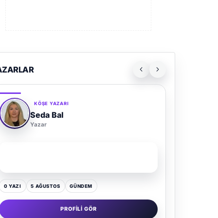
AZARLAR
KÖŞE YAZARI
Seda Bal
Yazar
SON YAZI
Yaz Gelince Yol Neden Hep Memlekete Düşer?
0 YAZI
5 AĞUSTOS
GÜNDEM
PROFILI GÖR