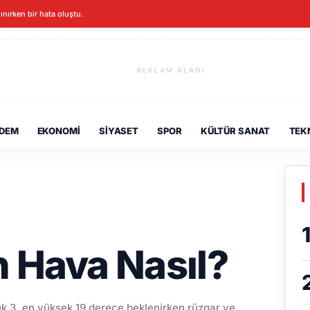
lınırken bir hata oluştu.
REKLAM ALANI
DEM
EKONOMI
SIYASET
SPOR
KÜLTÜR SANAT
TEK
 Hava Nasıl?
ük 3, en yüksek 19 derece beklenirken rüzgar ve