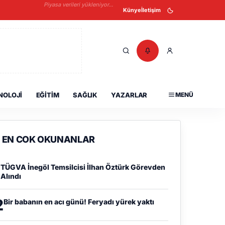
Piyasa verileri yükleniyor...
Künye
İletişim
NOLOJI
EĞITIM
SAĞLIK
YAZARLAR
MENÜ
EN COK OKUNANLAR
1
TÜGVA İnegöl Temsilcisi İlhan Öztürk Görevden
Alındı
2
Bir babanın en acı günü! Feryadı yürek yaktı