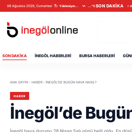
SON DAKİKA
08 Ağustos 2026, Cumartesi
Veriler a
...°C
SON DAKIKA
İNEGÖL HABERLERI
BURSA HABERLERI
GÜN
ANA SAYFA
HABER
İNEGÖL’DE BUGÜN HAVA NASIL?
HABER
İnegöl’de Bugün
İnegöl hava durumu 28 Nisan Salı günü belli oldu. En düş