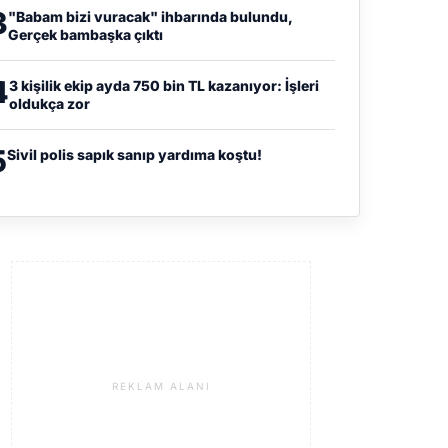
3
"Babam bizi vuracak" ihbarında bulundu,
Gerçek bambaşka çıktı
4
3 kişilik ekip ayda 750 bin TL kazanıyor: İşleri
oldukça zor
5
Sivil polis sapık sanıp yardıma koştu!
REKLAM ALANI