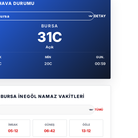
HAVA DURUMU
DETAY
hir sec
BURSA
31C
Açık
X
MIN
GUN.
C
20C
00:59
BURSA İNEGÖL NAMAZ VAKITLERI
TÜMÜ
ehir seçin
İMSAK
GÜNEŞ
ÖĞLE
05:12
06:42
13:12