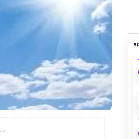
Y
ANI