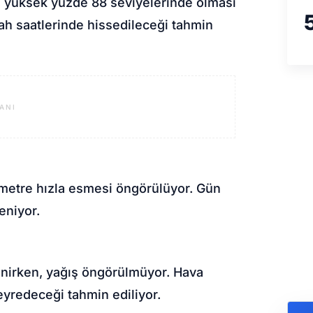
 yüksek yüzde 88 seviyelerinde olması
bah saatlerinde hissedileceği tahmin
ANI
ometre hızla esmesi öngörülüyor. Gün
eniyor.
enirken, yağış öngörülmüyor. Hava
eyredeceği tahmin ediliyor.