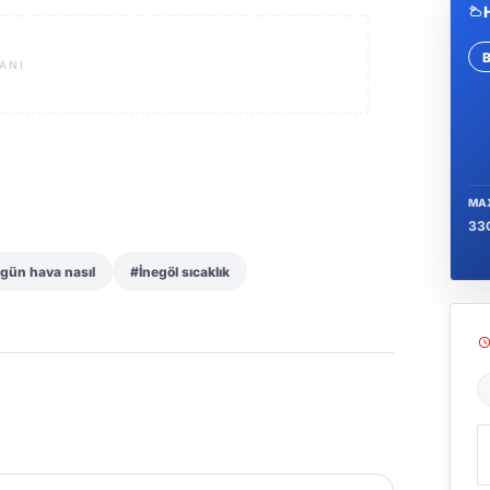
Se
ANI
MA
33
gün hava nasıl
#İnegöl sıcaklık
Ş