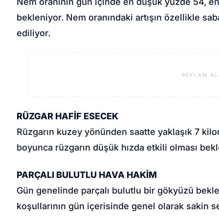
Nem oranının gün içinde en düşük yüzde 54, en
bekleniyor. Nem oranındaki artışın özellikle sa
ediliyor.
REKLAM AL
RÜZGAR HAFİF ESECEK
Rüzgarın kuzey yönünden saatte yaklaşık 7 kil
boyunca rüzgarın düşük hızda etkili olması bekl
PARÇALI BULUTLU HAVA HAKİM
Gün genelinde parçalı bulutlu bir gökyüzü bekl
koşullarının gün içerisinde genel olarak sakin s