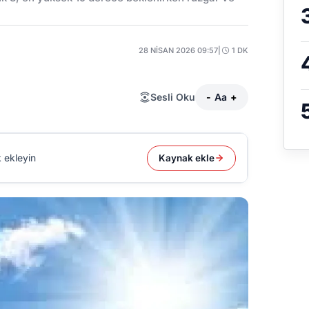
28 NISAN 2026 09:57
|
1 DK
Sesli Oku
-
Aa
+
 ekleyin
Kaynak ekle