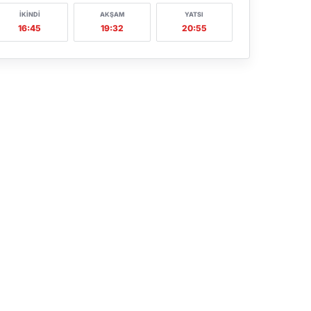
İKINDI
AKŞAM
YATSI
16:45
19:32
20:55