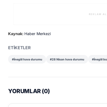
REKLAM AL
Kaynak:
Haber Merkezi
ETİKETLER
#İnegöl hava durumu
#28 Nisan hava durumu
#İnegöl bu
YORUMLAR (
0
)