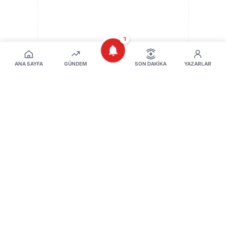
1
REKLAM ALANI
ANA SAYFA
GÜNDEM
SON DAKIKA
YAZARLAR
Özdemir, endüstriyel yemek sektöründe güvenin
yalnızca üretilen yemeğin kalitesiyle değil, üretimden
sevkiyata kadar tüm süreçlerin şeffaf, denetlenebilir
ve sürdürülebilir şekilde yönetilmesiyle
sağlanabileceğini sözlerine ekledi.