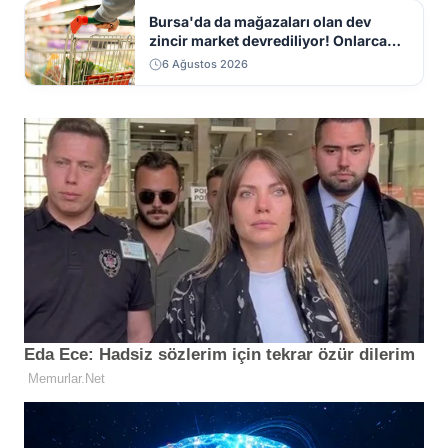
Bursa'da da mağazaları olan dev
zincir market devrediliyor! Onlarca
mağaza kapatılacak
6 Ağustos 2026