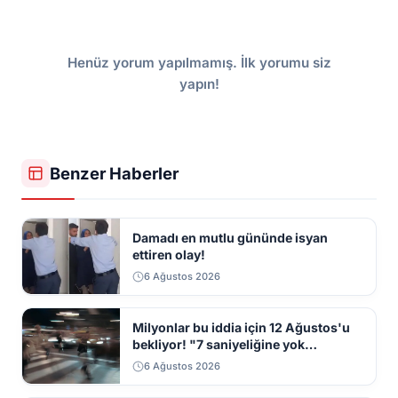
Henüz yorum yapılmamış. İlk yorumu siz
yapın!
Benzer Haberler
Damadı en mutlu gününde isyan
ettiren olay!
6 Ağustos 2026
Milyonlar bu iddia için 12 Ağustos'u
bekliyor! "7 saniyeliğine yok
kaybolacak"
6 Ağustos 2026