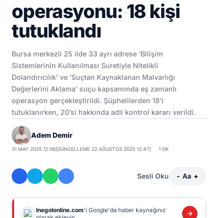
operasyonu: 18 kişi
tutuklandı
Bursa merkezli 25 ilde 33 ayrı adrese ’Bilişim
Sistemlerinin Kullanılması Suretiyle Nitelikli
Dolandırıcılık’ ve ’Suçtan Kaynaklanan Malvarlığı
Değerlerini Aklama’ suçu kapsamında eş zamanlı
operasyon gerçekleştirildi. Şüphelilerden 18’i
tutuklanırken, 20’si hakkında adli kontrol kararı verildi.
Adem Demir
31 MAY 2025 12:06
|
GÜNCELLEME 22 AĞUSTOS 2025 12:47
|
1 DK
Sesli Oku
-
Aa
+
Inegolonline.com
'i Google'da haber kaynağınız
olarak ekleyin