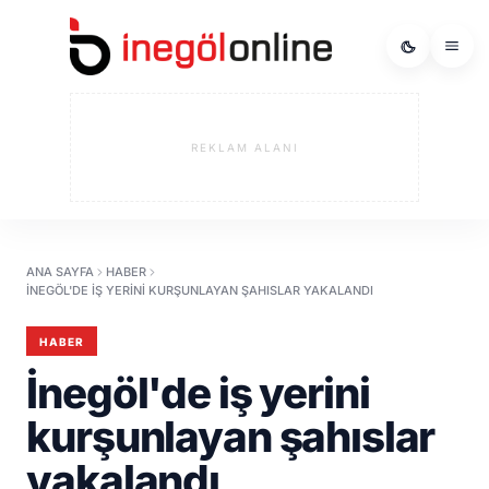
REKLAM ALANI
ANA SAYFA
HABER
İNEGÖL'DE IŞ YERINI KURŞUNLAYAN ŞAHISLAR YAKALANDI
HABER
İnegöl'de iş yerini
kurşunlayan şahıslar
yakalandı