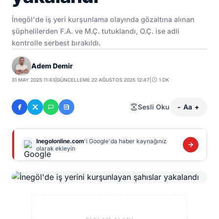
İnegöl'de iş yeri kurşunlama olayında gözaltına alınan
şüphelilerden F.A. ve M.Ç. tutuklandı, O.Ç. ise adli
kontrolle serbest bırakıldı.
Adem Demir
31 MAY 2025 11:43
|
GÜNCELLEME 22 AĞUSTOS 2025 12:47
|
1 DK
Sesli Oku
-
Aa
+
Inegolonline.com
'i Google'da haber kaynağınız
olarak ekleyin