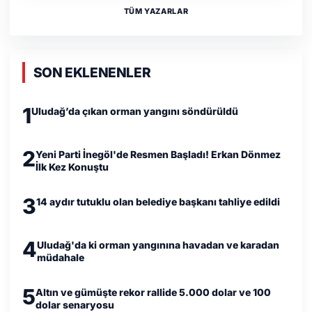
TÜM YAZARLAR
SON EKLENENLER
1
Uludağ’da çıkan orman yangını söndürüldü
2
Yeni Parti İnegöl'de Resmen Başladı! Erkan Dönmez
İlk Kez Konuştu
3
14 aydır tutuklu olan belediye başkanı tahliye edildi
4
Uludağ'da ki orman yangınına havadan ve karadan
müdahale
5
Altın ve gümüşte rekor rallide 5.000 dolar ve 100
dolar senaryosu