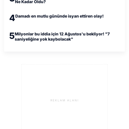
Ne Kadar Oldu?
4
Damadı en mutlu gününde isyan ettiren olay!
5
Milyonlar bu iddia için 12 Ağustos'u bekliyor! "7
saniyeliğine yok kaybolacak"
REKLAM ALANI