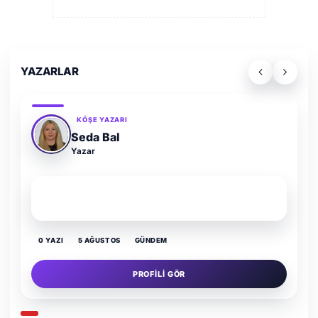
YAZARLAR
KÖŞE YAZARI
Adem Demir
Yazar
SON YAZI
Kültür Kazansın, Gürültü Kaybetsin
0 YAZI
16 TEMMUZ
GÜNDEM
PROFILI GÖR