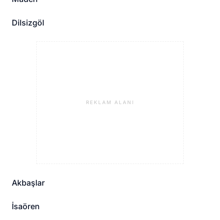
Dilsizgöl
REKLAM ALANI
Akbaşlar
İsaören