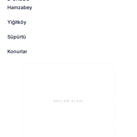
Hamzabey
Yiğitköy
Süpürtü
Konurlar
REKLAM ALANI