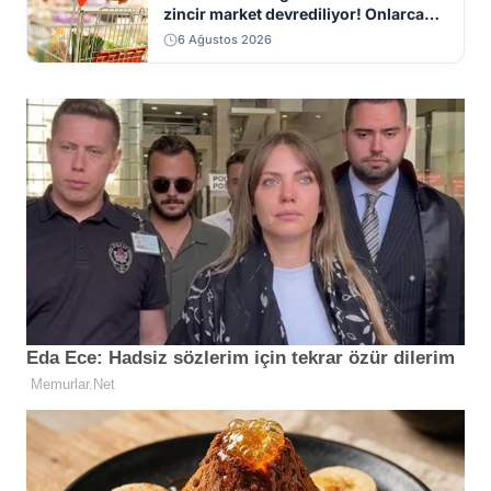
zincir market devrediliyor! Onlarca
mağaza kapatılacak
6 Ağustos 2026