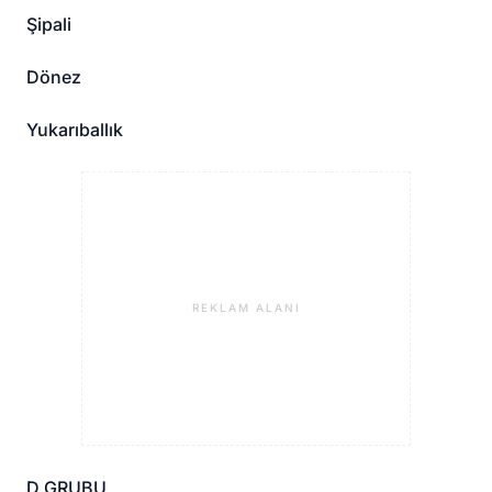
Şipali
Dönez
Yukarıballık
REKLAM ALANI
D GRUBU