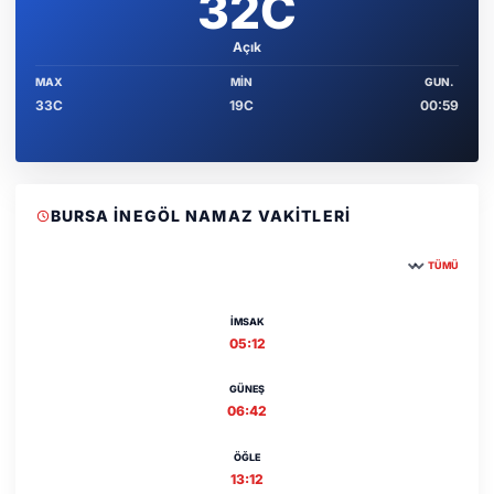
32C
Açık
MAX
MIN
GUN.
33C
19C
00:59
BURSA İNEGÖL NAMAZ VAKITLERI
TÜMÜ
Şehir seçin
İMSAK
05:12
GÜNEŞ
06:42
ÖĞLE
13:12