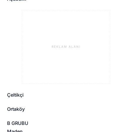
REKLAM ALANI
Çeltikçi
Ortaköy
B GRUBU
Maden