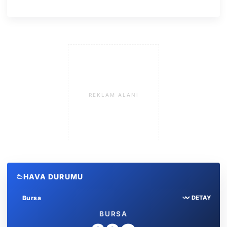
REKLAM ALANI
HAVA DURUMU
DETAY
Sehir sec
BURSA