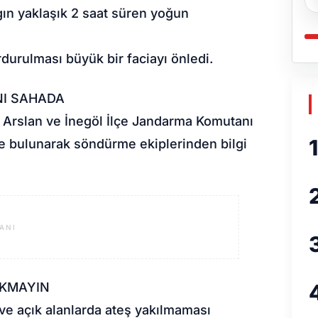
gın yaklaşık 2 saat süren yoğun
durulması büyük bir faciayı önledi.
I SAHADA
Arslan ve İnegöl İlçe Jandarma Komutanı
1
e bulunarak söndürme ekiplerinden bilgi
ANI
AKMAYIN
k ve açık alanlarda ateş yakılmaması