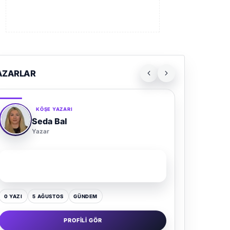
AZARLAR
KÖŞE YAZARI
Seda Bal
Yazar
SON YAZI
Yaz Gelince Yol Neden Hep Memlekete Düşer?
0 YAZI
5 AĞUSTOS
GÜNDEM
PROFILI GÖR