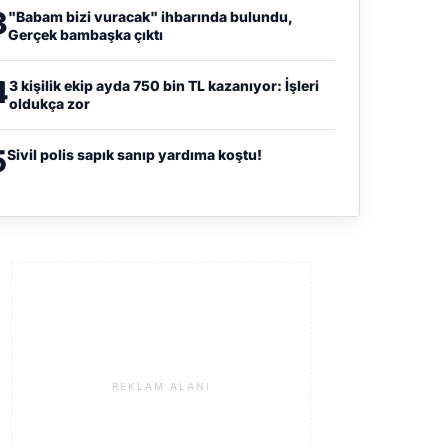
3
"Babam bizi vuracak" ihbarında bulundu,
Gerçek bambaşka çıktı
4
3 kişilik ekip ayda 750 bin TL kazanıyor: İşleri
oldukça zor
5
Sivil polis sapık sanıp yardıma koştu!
REKLAM ALANI