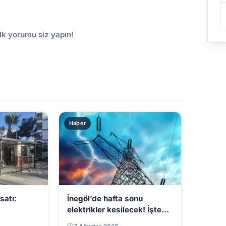
lk yorumu siz yapın!
Haber
rsatı:
İnegöl’de hafta sonu
elektrikler kesilecek! İşte
ler
mahalleler