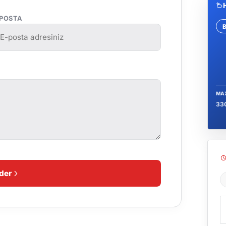
-POSTA
Se
MA
33
der
Ş