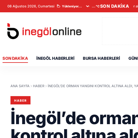
SON DAKİKA
08 Ağustos 2026, Cumartesi
Veriler a
...°C
SON DAKIKA
İNEGÖL HABERLERI
BURSA HABERLERI
GÜN
ANA SAYFA
HABER
İNEGÖL’DE ORMAN YANGINI KONTROL ALTINA ALDI, YA
HABER
İnegöl’de orman
kontrol altına al