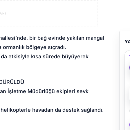
ANI
hallesi’nde, bir bağ evinde yakılan mangal
Y
a ormanlık bölgeye sıçradı.
n da etkisiyle kısa sürede büyüyerek
NDÜRÜLDÜ
man İşletme Müdürlüğü ekipleri sevk
 helikopterle havadan da destek sağlandı.