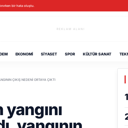
lınırken bir hata oluştu.
REKLAM ALANI
DEM
EKONOMI
SIYASET
SPOR
KÜLTÜR SANAT
TEK
NGININ ÇIKIŞ NEDENI ORTAYA ÇIKTI
 yangını
dı, yangının