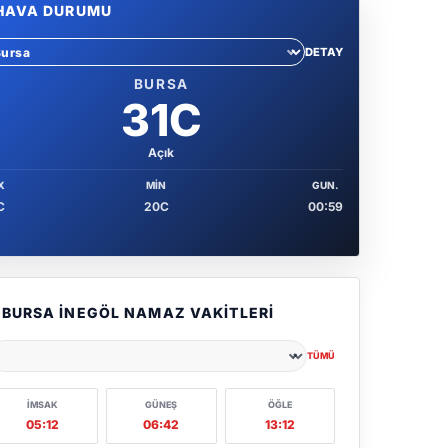
HAVA DURUMU
DETAY
hir sec
BURSA
31C
Açık
X
MIN
GUN.
C
20C
00:59
BURSA İNEGÖL NAMAZ VAKITLERI
TÜMÜ
ehir seçin
İMSAK
GÜNEŞ
ÖĞLE
05:12
06:42
13:12