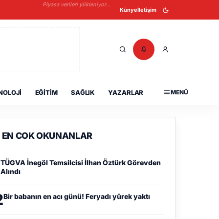
Piyasa verileri yükleniyor...
Künye
İletişim
NOLOJI
EĞITIM
SAĞLIK
YAZARLAR
MENÜ
EN COK OKUNANLAR
1
TÜGVA İnegöl Temsilcisi İlhan Öztürk Görevden
Alındı
2
Bir babanın en acı günü! Feryadı yürek yaktı