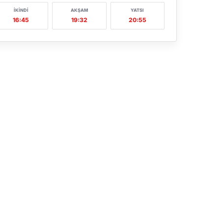
İKINDI
AKŞAM
YATSI
16:45
19:32
20:55