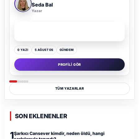
Adem Demir
Yazar
SON YAZI
Kültür Kazansın, Gürültü Kaybetsin
0 YAZI
16 TEMMUZ
GÜNDEM
PROFILI GÖR
TÜM YAZARLAR
SON EKLENENLER
1
Şarkıcı Cansever kimdir, neden öldü, hangi
şarkılarıyla tanındı?