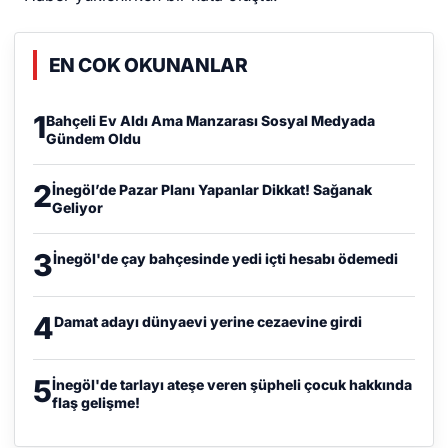
EN COK OKUNANLAR
1
Bahçeli Ev Aldı Ama Manzarası Sosyal Medyada
Gündem Oldu
2
İnegöl’de Pazar Planı Yapanlar Dikkat! Sağanak
Geliyor
3
İnegöl'de çay bahçesinde yedi içti hesabı ödemedi
4
Damat adayı dünyaevi yerine cezaevine girdi
5
İnegöl'de tarlayı ateşe veren şüpheli çocuk hakkında
flaş gelişme!