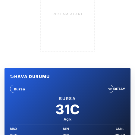
REKLAM ALANI
HAVA DURUMU
DETAY
Sehir sec
BURSA
31C
Açık
MAX
MIN
GUN.