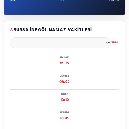
32C
21C
00:59
BURSA İNEGÖL NAMAZ VAKITLERI
TÜMÜ
Şehir seçin
İMSAK
05:12
GÜNEŞ
06:42
ÖĞLE
13:12
İKINDI
16:45