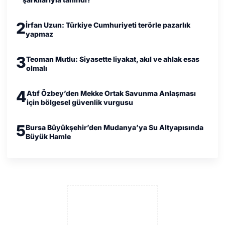
2
İrfan Uzun: Türkiye Cumhuriyeti terörle pazarlık
yapmaz
3
Teoman Mutlu: Siyasette liyakat, akıl ve ahlak esas
olmalı
4
Atıf Özbey’den Mekke Ortak Savunma Anlaşması
için bölgesel güvenlik vurgusu
5
Bursa Büyükşehir’den Mudanya’ya Su Altyapısında
Büyük Hamle