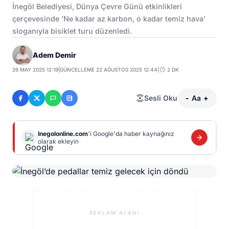
İnegöl Belediyesi, Dünya Çevre Günü etkinlikleri
çerçevesinde ’Ne kadar az karbon, o kadar temiz hava’
sloganıyla bisiklet turu düzenledi.
Adem Demir
26 MAY 2025 12:19
|
GÜNCELLEME 22 AĞUSTOS 2025 12:44
|
2 DK
Sesli Oku
-
Aa
+
Inegolonline.com
'i Google'da haber kaynağınız
olarak ekleyin
REKLAM ALANI