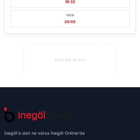
19:32
YATSI
20:55
REKLAM ALANI
İnegöl'e dair ne varsa İnegöl Online'da