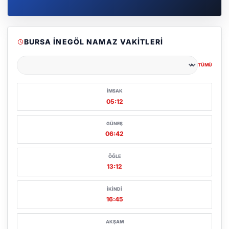
BURSA İNEGÖL NAMAZ VAKITLERI
TÜMÜ
Şehir seçin
İMSAK
05:12
GÜNEŞ
06:42
ÖĞLE
13:12
İKINDI
16:45
AKŞAM