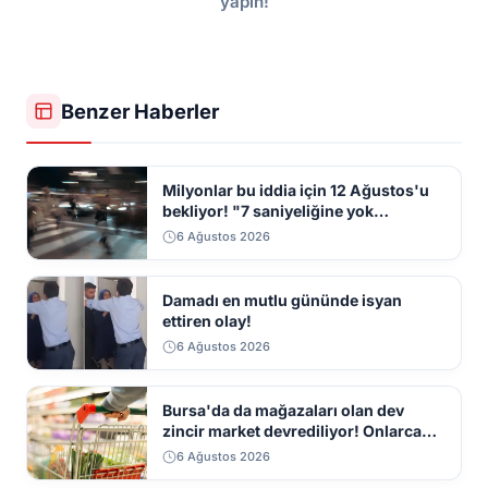
yapın!
Benzer Haberler
Milyonlar bu iddia için 12 Ağustos'u
bekliyor! "7 saniyeliğine yok
kaybolacak"
6 Ağustos 2026
Damadı en mutlu gününde isyan
ettiren olay!
6 Ağustos 2026
Bursa'da da mağazaları olan dev
zincir market devrediliyor! Onlarca
mağaza kapatılacak
6 Ağustos 2026