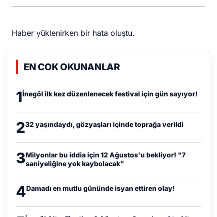
Haber yüklenirken bir hata oluştu.
EN COK OKUNANLAR
1
İnegöl ilk kez düzenlenecek festival için gün sayıyor!
2
32 yaşındaydı, gözyaşları içinde toprağa verildi
3
Milyonlar bu iddia için 12 Ağustos'u bekliyor! "7
saniyeliğine yok kaybolacak"
4
Damadı en mutlu gününde isyan ettiren olay!