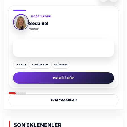
KÖŞE YAZARI
Adem Demir
Yazar
SON YAZI
Kültür Kazansın, Gürültü Kaybetsin
0 YAZI
16 TEMMUZ
GÜNDEM
PROFILI GÖR
TÜM YAZARLAR
SON EKLENENLER