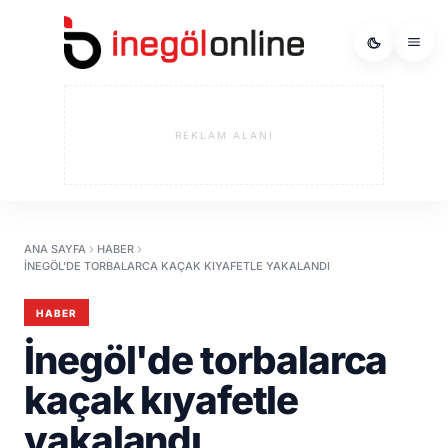
REKLAM ALANI
ANA SAYFA
HABER
İNEGÖL'DE TORBALARCA KAÇAK KIYAFETLE YAKALANDI
HABER
İnegöl'de torbalarca
kaçak kıyafetle
yakalandı