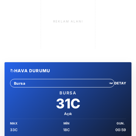
REKLAM ALANI
HAVA DURUMU
DETAY
Sehir sec
BURSA
31C
Açık
MAX
MIN
GUN.
33C
18C
00:59