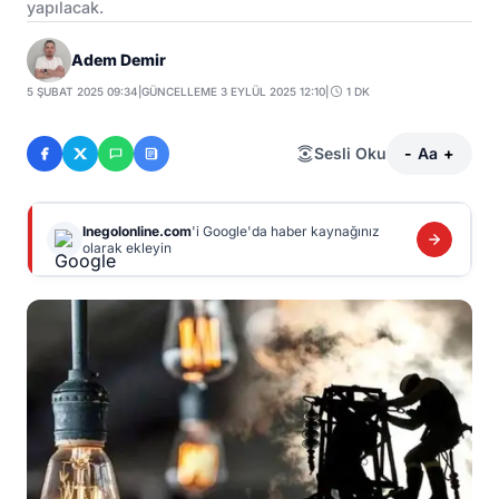
yapılacak.
Adem Demir
5 ŞUBAT 2025 09:34
|
GÜNCELLEME 3 EYLÜL 2025 12:10
|
1 DK
Sesli Oku
-
Aa
+
Inegolonline.com
'i Google'da haber kaynağınız
olarak ekleyin