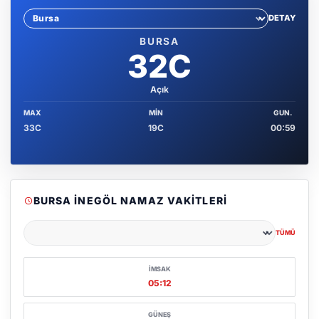
DETAY
Sehir sec
BURSA
32C
Açık
MAX
MIN
GUN.
33C
19C
00:59
BURSA İNEGÖL NAMAZ VAKITLERI
TÜMÜ
Şehir seçin
İMSAK
05:12
GÜNEŞ