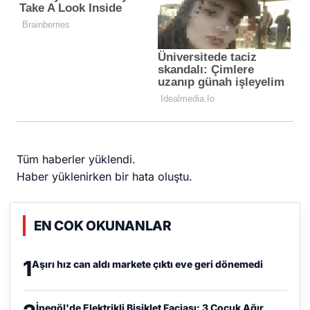
Tüm haberler yüklendi.
Haber yüklenirken bir hata oluştu.
EN COK OKUNANLAR
1
Aşırı hız can aldı markete çıktı eve geri dönemedi
İnegöl'de Elektrikli Bisiklet Faciası: 3 Çocuk Ağır