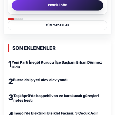
PROFILI GÖR
TÜM YAZARLAR
SON EKLENENLER
1
Yeni Parti İnegöl Kurucu İlçe Başkanı Erkan Dönmez
Oldu
2
Bursa’da iş yeri alev alev yandı
3
Taşköprü’de başpehlivan ve karakucak güreşleri
nefes kesti
4
İnegöl'de Elektrikli Bisiklet Faciası: 3 Çocuk Ağır