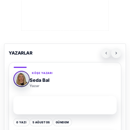
YAZARLAR
KÖŞE YAZARI
Adem Demir
Yazar
SON YAZI
Kültür Kazansın, Gürültü Kaybetsin
0 YAZI
16 TEMMUZ
GÜNDEM