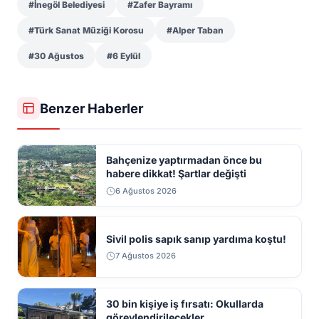
#İnegöl Belediyesi
#Zafer Bayramı
#Türk Sanat Müziği Korosu
#Alper Taban
#30 Ağustos
#6 Eylül
Benzer Haberler
Bahçenize yaptırmadan önce bu
habere dikkat! Şartlar değişti
6 Ağustos 2026
Sivil polis sapık sanıp yardıma koştu!
7 Ağustos 2026
30 bin kişiye iş fırsatı: Okullarda
görevlendirilecekler