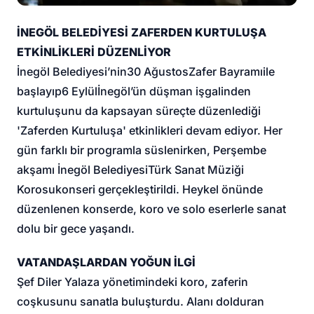
İNEGÖL BELEDİYESİ ZAFERDEN KURTULUŞA
ETKİNLİKLERİ DÜZENLİYOR
İnegöl Belediyesi
’nin
30 Ağustos
Zafer Bayramı
ile
başlayıp
6 Eylül
İnegöl’ün düşman işgalinden
kurtuluşunu da kapsayan süreçte düzenlediği
'Zaferden Kurtuluşa' etkinlikleri devam ediyor. Her
gün farklı bir programla süslenirken, Perşembe
akşamı İnegöl Belediyesi
Türk Sanat Müziği
Korosu
konseri gerçekleştirildi. Heykel önünde
düzenlenen konserde, koro ve solo eserlerle sanat
dolu bir gece yaşandı.
VATANDAŞLARDAN YOĞUN İLGİ
Şef Diler Yalaza yönetimindeki koro, zaferin
coşkusunu sanatla buluşturdu. Alanı dolduran