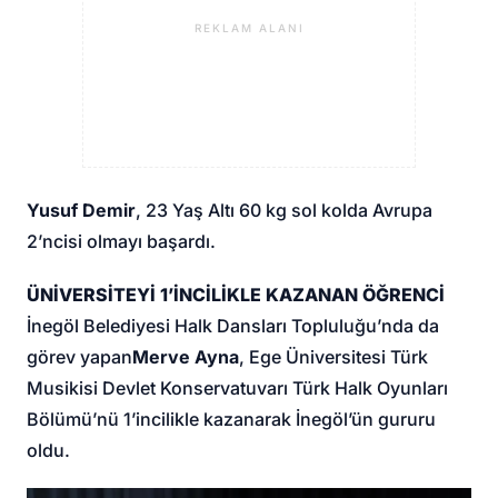
REKLAM ALANI
Yusuf Demir
, 23 Yaş Altı 60 kg sol kolda Avrupa
2’ncisi olmayı başardı.
ÜNİVERSİTEYİ 1’İNCİLİKLE KAZANAN ÖĞRENCİ
İnegöl Belediyesi Halk Dansları Topluluğu’nda da
görev yapan
Merve Ayna
, Ege Üniversitesi Türk
Musikisi Devlet Konservatuvarı Türk Halk Oyunları
Bölümü’nü 1’incilikle kazanarak İnegöl’ün gururu
oldu.