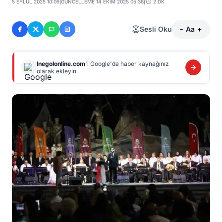
5 EYLÜL 2025 10:09
|
GÜNCELLEME 14 EKIM 2025 05:38
|
2 DK
Sesli Oku
-
Aa
+
Inegolonline.com
'i Google'da haber kaynağınız
olarak ekleyin