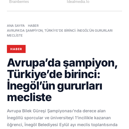
ANA SAYFA
HABER
AVRUPA’DA ŞAMPIYON, TÜRKIYE’DE BIRINCI: İNEGÖL’ÜN GURURLARI
MECLISTE
HABER
Avrupa’da şampiyon,
Türkiye’de birinci:
İnegöl’ün gururları
mecliste
Avrupa Bilek Güreşi Şampiyonası’nda derece alan
İnegöllü sporcular ve üniversiteyi 1’incilikle kazanan
öğrenci, İnegöl Belediyesi Eylül ayı meclis toplantısında