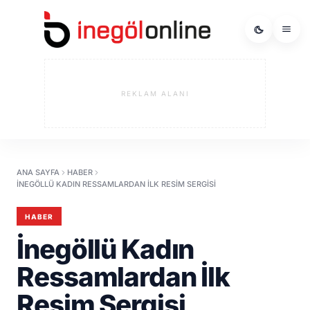
REKLAM ALANI
ANA SAYFA
HABER
İNEGÖLLÜ KADIN RESSAMLARDAN İLK RESIM SERGISI
HABER
İnegöllü Kadın
Ressamlardan İlk
Resim Sergisi