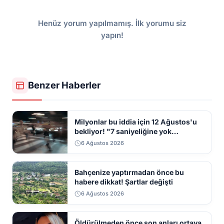
Henüz yorum yapılmamış. İlk yorumu siz
yapın!
Benzer Haberler
Milyonlar bu iddia için 12 Ağustos'u
bekliyor! "7 saniyeliğine yok
kaybolacak"
6 Ağustos 2026
Bahçenize yaptırmadan önce bu
habere dikkat! Şartlar değişti
6 Ağustos 2026
Öldürülmeden önce son anları ortaya