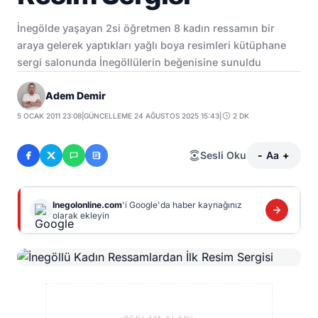
İnegölde yaşayan 2si öğretmen 8 kadın ressamın bir
araya gelerek yaptıkları yağlı boya resimleri kütüphane
sergi salonunda İnegöllülerin beğenisine sunuldu
Adem Demir
5 OCAK 2011 23:08
|
GÜNCELLEME 24 AĞUSTOS 2025 15:43
|
2 DK
Sesli Oku
-
Aa
+
Inegolonline.com
'i Google'da haber kaynağınız
olarak ekleyin