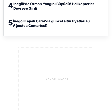
4
İnegöl’de Orman Yangını Büyüdü! Helikopterler
Devreye Girdi
5
İnegöl Kapalı Çarşı'da güncel altın fiyatları (8
Ağustos Cumartesi)
REKLAM ALANI