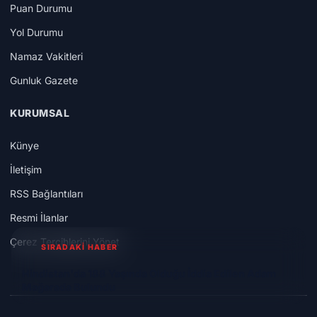
Puan Durumu
Yol Durumu
Namaz Vakitleri
Gunluk Gazete
KURUMSAL
Künye
İletişim
RSS Bağlantıları
Resmi İlanlar
Çerez Tercihlerini Yönet
SIRADAKİ HABER
Hindistan'da 188 Yaşında Olduğu İddia Edilen Adam
Mağarada Bulundu