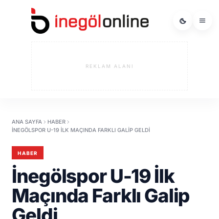
REKLAM ALANI
ANA SAYFA
HABER
İNEGÖLSPOR U-19 İLK MAÇINDA FARKLI GALIP GELDI
HABER
İnegölspor U-19 İlk
Maçında Farklı Galip
Geldi