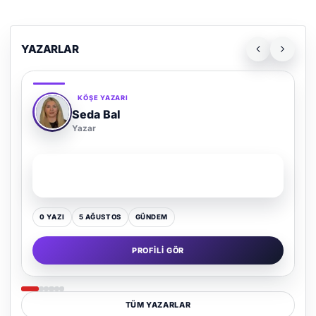
YAZARLAR
KÖŞE YAZARI
Adem Demir
Yazar
SON YAZI
Kültür Kazansın, Gürültü Kaybetsin
0 YAZI
16 TEMMUZ
GÜNDEM
PROFILI GÖR
TÜM YAZARLAR