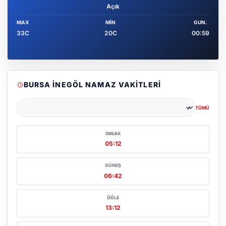
Açık
MAX
MIN
GUN.
33C
20C
00:59
BURSA İNEGÖL NAMAZ VAKITLERI
TÜMÜ
Şehir seçin
İMSAK
05:12
GÜNEŞ
06:42
ÖĞLE
13:12