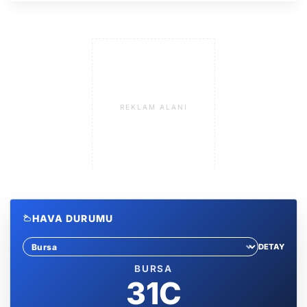
REKLAM ALANI
HAVA DURUMU
DETAY
Sehir sec
BURSA
31C