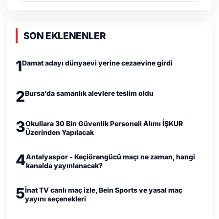
SON EKLENENLER
1
Damat adayı dünyaevi yerine cezaevine girdi
2
Bursa’da samanlık alevlere teslim oldu
3
Okullara 30 Bin Güvenlik Personeli Alımı İŞKUR
Üzerinden Yapılacak
4
Antalyaspor - Keçiörengücü maçı ne zaman, hangi
kanalda yayınlanacak?
5
İnat TV canlı maç izle, Bein Sports ve yasal maç
yayını seçenekleri