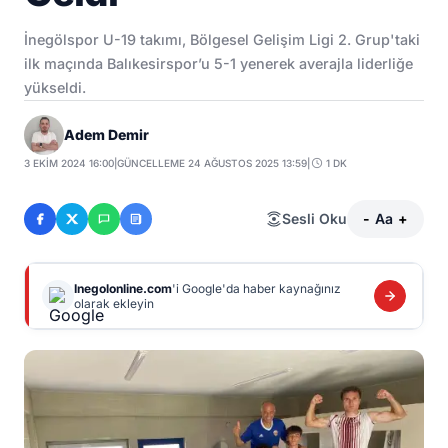
İnegölspor U-19 takımı, Bölgesel Gelişim Ligi 2. Grup'taki
ilk maçında Balıkesirspor’u 5-1 yenerek averajla liderliğe
yükseldi.
Adem Demir
3 EKIM 2024 16:00
|
GÜNCELLEME 24 AĞUSTOS 2025 13:59
|
1 DK
Sesli Oku
-
Aa
+
Inegolonline.com
'i Google'da haber kaynağınız
olarak ekleyin