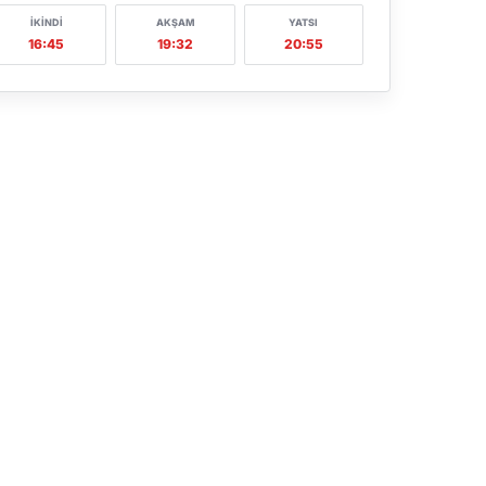
İKINDI
AKŞAM
YATSI
16:45
19:32
20:55