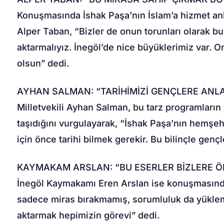
Konuşmasında İshak Paşa’nın İslam’a hizmet anl
Alper Taban, “Bizler de onun torunları olarak b
aktarmalıyız. İnegöl’de nice büyüklerimiz var. 
olsun” dedi.
AYHAN SALMAN: “TARİHİMİZİ GENÇLERE ANL
Milletvekili Ayhan Salman, bu tarz programların
taşıdığını vurgulayarak, “İshak Paşa’nın hemşeh
için önce tarihi bilmek gerekir. Bu bilinçle gençl
KAYMAKAM ARSLAN: “BU ESERLER BİZLERE Ö
İnegöl Kaymakamı Eren Arslan ise konuşmasında 
sadece miras bırakmamış, sorumluluk da yüklemi
aktarmak hepimizin görevi” dedi.