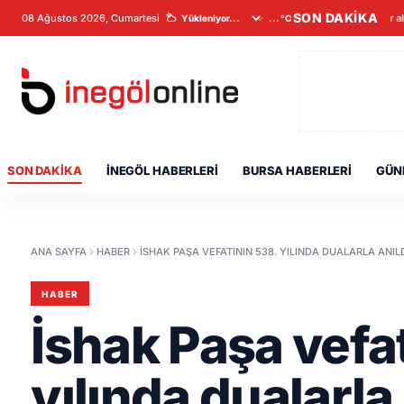
SON DAKİKA
08 Ağustos 2026, Cumartesi
Veriler a
...°C
SON DAKIKA
İNEGÖL HABERLERI
BURSA HABERLERI
GÜN
ANA SAYFA
HABER
İSHAK PAŞA VEFATININ 538. YILINDA DUALARLA ANILD
HABER
İshak Paşa vefa
yılında dualarla 