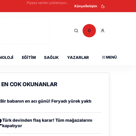
Piyasa verileri yükleniyor...
Künye
İletişim
NOLOJI
EĞITIM
SAĞLIK
YAZARLAR
MENÜ
EN COK OKUNANLAR
1
Bir babanın en acı günü! Feryadı yürek yaktı
2
Türk devinden flaş karar! Tüm mağazalarını
kapatıyor