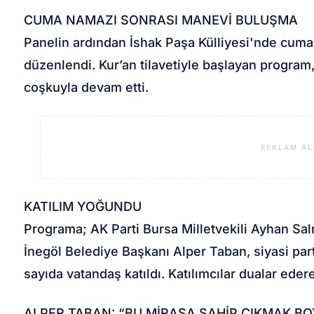
CUMA NAMAZI SONRASI MANEVİ BULUŞMA
Panelin ardından İshak Paşa Külliyesi'nde cum
düzenlendi. Kur’an tilavetiyle başlayan program,
coşkuyla devam etti.
REKLAM AL
KATILIM YOĞUNDU
Programa; AK Parti Bursa Milletvekili Ayhan Sa
İnegöl Belediye Başkanı Alper Taban, siyasi part
sayıda vatandaş katıldı. Katılımcılar dualar edere
ALPER TABAN: “BU MİRASA SAHİP ÇIKMAK 