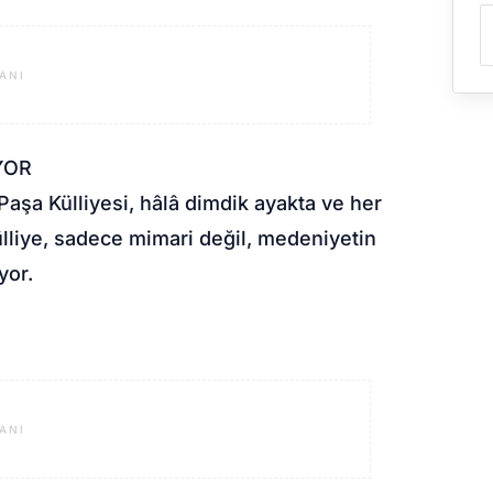
ANI
YOR
 Paşa Külliyesi, hâlâ dimdik ayakta ve her
ülliye, sadece mimari değil, medeniyetin
yor.
ANI