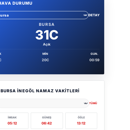
HAVA DURUMU
DETAY
hir sec
BURSA
31C
Açık
X
MIN
GUN.
C
20C
00:59
BURSA İNEGÖL NAMAZ VAKITLERI
TÜMÜ
ehir seçin
İMSAK
GÜNEŞ
ÖĞLE
05:12
06:42
13:12