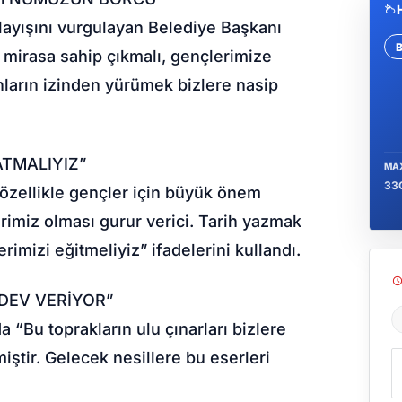
ayışını vurgulayan Belediye Başkanı
u mirasa sahip çıkmalı, gençlerimize
Se
Onların izinden yürümek bizlere nasip
ATMALIYIZ”
MA
33
 özellikle gençler için büyük önem
rimiz olması gurur verici. Tarih yazmak
erimizi eğitmeliyiz” ifadelerini kullandı.
DEV VERİYOR”
“Bu toprakların ulu çınarları bizlere
Ş
ştir. Gelecek nesillere bu eserleri