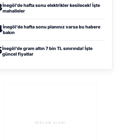
3
İnegöl’de hafta sonu elektrikler kesilecek! İşte
mahalleler
4
İnegöl’de hafta sonu planınız varsa bu habere
bakın
5
İnegöl’de gram altın 7 bin TL sınırında! İşte
güncel fiyatlar
REKLAM ALANI