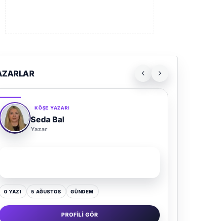
AZARLAR
KÖŞE YAZARI
Seda Bal
Yazar
SON YAZI
Yaz Gelince Yol Neden Hep Memlekete Düşer?
0 YAZI
5 AĞUSTOS
GÜNDEM
PROFILI GÖR