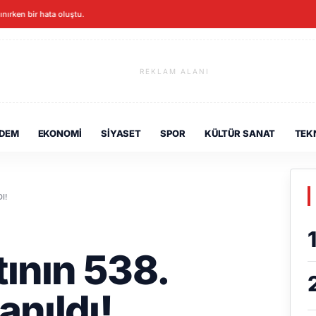
lınırken bir hata oluştu.
REKLAM ALANI
DEM
EKONOMI
SIYASET
SPOR
KÜLTÜR SANAT
TEK
I!
tının 538.
anıldı!