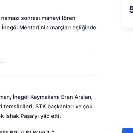
a namazı sonrası manevi tören
 İnegöl Mehteri’nin marşları eşliğinde
ANI
lman, İnegöl Kaymakamı Eren Arslan,
i temsilcileri, STK başkanları ve çok
k İshak Paşa’yı yâd etti.
BOYNUMUZUN BORCU”