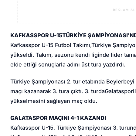
REKLAM AL
KAFKASSPOR U-15
TÜRKİYE ŞAMPİYONASI'ND
Kafkasspor U-15 Futbol Takımı,
Türkiye Şampiyo
yükseldi. Takım, sezonu kendi liginde lider ta
elde ettiği sonuçlarla adını üst tura yazdırdı.
Türkiye Şampiyonası 2. tur etabında Beylerbeyi 
maçı kazanarak 3. tura çıktı. 3. turda
Galataspor
i
yükselmesini sağlayan maç oldu.
GALATASPOR MAÇINI 4-1 KAZANDI
Kafkasspor U-15, Türkiye Şampiyonası 3. turund