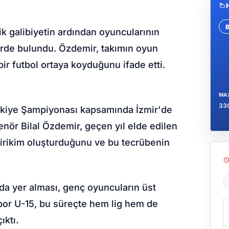
lik galibiyetin ardından oyuncularının
Se
erde bulundu. Özdemir, takımın oyun
 bir futbol ortaya koyduğunu ifade etti.
MA
33
rkiye Şampiyonası kapsamında İzmir'de
renör Bilal Özdemir, geçen yıl elde edilen
 birikim oluşturduğunu ve bu tecrübenin
a yer alması, genç oyuncuların üst
Ş
por U-15, bu süreçte hem lig hem de
ıktı.