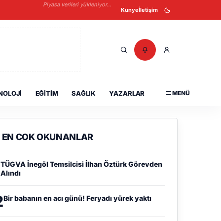
Piyasa verileri yükleniyor...
Künye
İletişim
NOLOJI
EĞITIM
SAĞLIK
YAZARLAR
MENÜ
EN COK OKUNANLAR
1
TÜGVA İnegöl Temsilcisi İlhan Öztürk Görevden
Alındı
2
Bir babanın en acı günü! Feryadı yürek yaktı