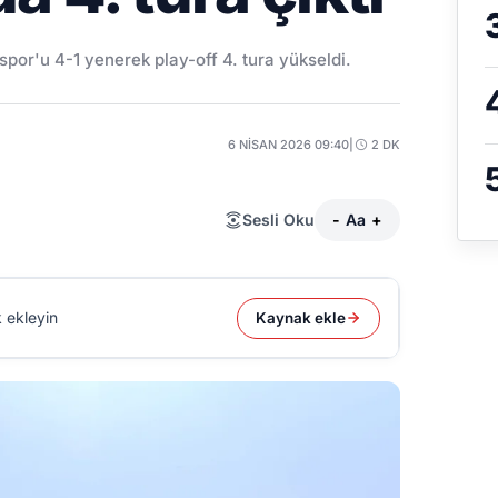
or'u 4-1 yenerek play-off 4. tura yükseldi.
6 NISAN 2026 09:40
|
2 DK
Sesli Oku
-
Aa
+
 ekleyin
Kaynak ekle