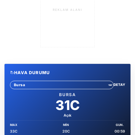
REKLAM ALANI
HAVA DURUMU
DETAY
Sehir sec
BURSA
31C
Açık
MAX
MIN
GUN.
33C
20C
00:59