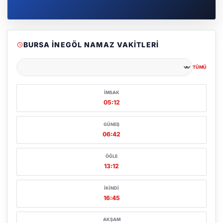
BURSA İNEGÖL NAMAZ VAKITLERI
TÜMÜ
Şehir seçin
İMSAK
05:12
GÜNEŞ
06:42
ÖĞLE
13:12
İKINDI
16:45
AKŞAM