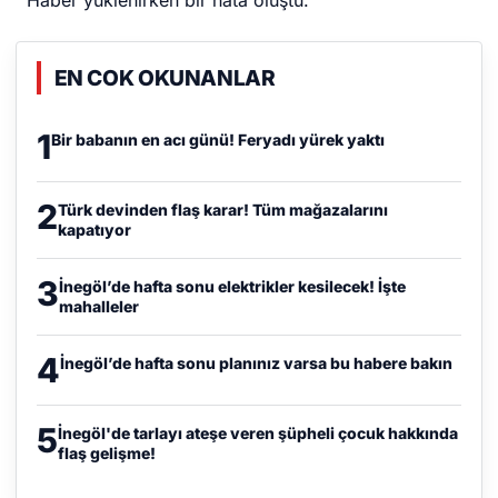
EN COK OKUNANLAR
1
Bir babanın en acı günü! Feryadı yürek yaktı
2
Türk devinden flaş karar! Tüm mağazalarını
kapatıyor
3
İnegöl’de hafta sonu elektrikler kesilecek! İşte
mahalleler
4
İnegöl’de hafta sonu planınız varsa bu habere bakın
5
İnegöl'de tarlayı ateşe veren şüpheli çocuk hakkında
flaş gelişme!