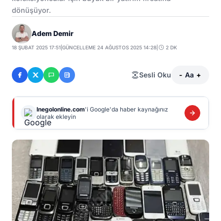
dönüşüyor.
Adem Demir
18 ŞUBAT 2025 17:51
|
GÜNCELLEME 24 AĞUSTOS 2025 14:28
|
2 DK
Sesli Oku
-
Aa
+
Inegolonline.com
'i Google'da haber kaynağınız
olarak ekleyin