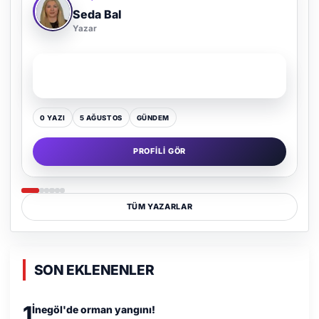
Adem Demir
Yazar
SON YAZI
Kültür Kazansın, Gürültü Kaybetsin
0 YAZI
16 TEMMUZ
GÜNDEM
PROFILI GÖR
TÜM YAZARLAR
SON EKLENENLER
1
İnegöl'de orman yangını!