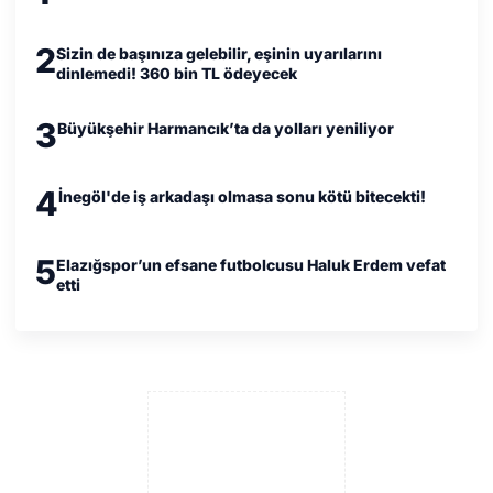
2
Sizin de başınıza gelebilir, eşinin uyarılarını
dinlemedi! 360 bin TL ödeyecek
3
Büyükşehir Harmancık’ta da yolları yeniliyor
4
İnegöl'de iş arkadaşı olmasa sonu kötü bitecekti!
5
Elazığspor’un efsane futbolcusu Haluk Erdem vefat
etti