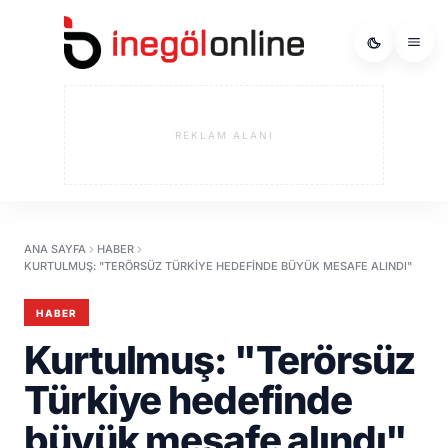
REKLAM ALANI
ANA SAYFA
HABER
KURTULMUŞ: "TERÖRSÜZ TÜRKIYE HEDEFINDE BÜYÜK MESAFE ALINDI"
HABER
Kurtulmuş: "Terörsüz
Türkiye hedefinde
büyük mesafe alındı"