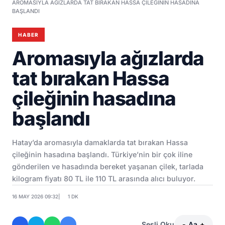
AROMASIYLA AĞIZLARDA TAT BIRAKAN HASSA ÇILEĞININ HASADINA
BAŞLANDI
HABER
Aromasıyla ağızlarda
tat bırakan Hassa
çileğinin hasadına
başlandı
Hatay’da aromasıyla damaklarda tat bırakan Hassa
çileğinin hasadına başlandı. Türkiye’nin bir çok iline
gönderilen ve hasadında bereket yaşanan çilek, tarlada
kilogram fiyatı 80 TL ile 110 TL arasında alıcı buluyor.
16 MAY 2026 09:32
|
1 DK
Sesli Oku
-
Aa
+