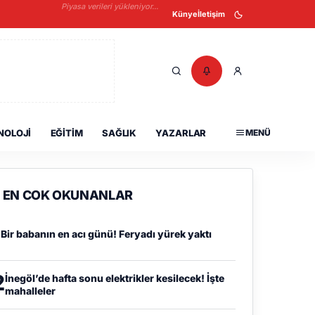
Piyasa verileri yükleniyor...
Künye
İletişim
NOLOJI
EĞITIM
SAĞLIK
YAZARLAR
MENÜ
EN COK OKUNANLAR
1
Bir babanın en acı günü! Feryadı yürek yaktı
2
İnegöl’de hafta sonu elektrikler kesilecek! İşte
mahalleler