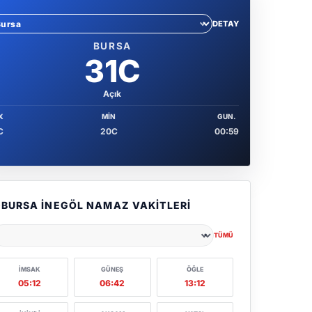
DETAY
hir sec
BURSA
31C
Açık
X
MIN
GUN.
C
20C
00:59
BURSA İNEGÖL NAMAZ VAKITLERI
TÜMÜ
ehir seçin
İMSAK
GÜNEŞ
ÖĞLE
05:12
06:42
13:12