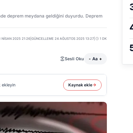
ünde deprem meydana geldiğini duyurdu. Deprem
1 NISAN 2025 21:26
|
GÜNCELLEME 24 AĞUSTOS 2025 13:27
|
1 DK
Sesli Oku
-
Aa
+
 ekleyin
Kaynak ekle