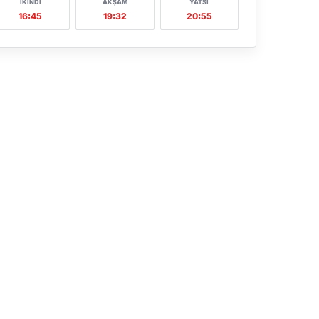
İKINDI
AKŞAM
YATSI
16:45
19:32
20:55