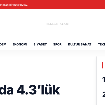
lınırken bir hata oluştu.
REKLAM ALANI
DEM
EKONOMI
SIYASET
SPOR
KÜLTÜR SANAT
TEK
da 4.3’lük