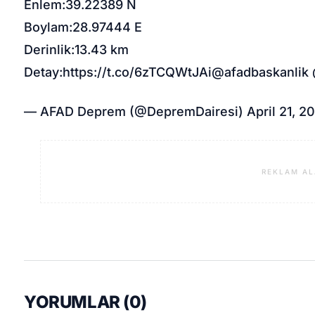
Enlem:39.22389 N
Boylam:28.97444 E
Derinlik:13.43 km
Detay:https://t.co/6zTCQWtJAi@afadbaskanlik
— AFAD Deprem (@DepremDairesi) April 21, 2
REKLAM AL
YORUMLAR (
0
)