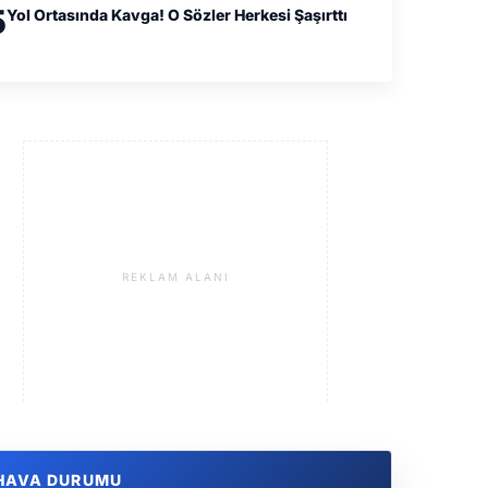
5
Yol Ortasında Kavga! O Sözler Herkesi Şaşırttı
REKLAM ALANI
HAVA DURUMU