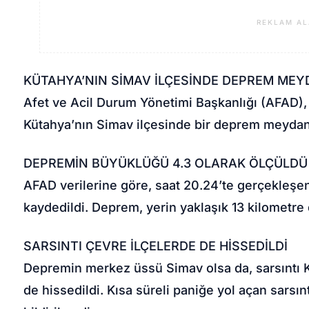
REKLAM AL
KÜTAHYA’NIN SİMAV İLÇESİNDE DEPREM MEY
Afet ve Acil Durum Yönetimi Başkanlığı (AFAD),
Kütahya’nın Simav ilçesinde bir deprem meydana
DEPREMİN BÜYÜKLÜĞÜ 4.3 OLARAK ÖLÇÜLDÜ
AFAD verilerine göre, saat 20.24’te gerçekleşe
kaydedildi. Deprem, yerin yaklaşık 13 kilometre
SARSINTI ÇEVRE İLÇELERDE DE HİSSEDİLDİ
Depremin merkez üssü Simav olsa da, sarsıntı Kü
de hissedildi. Kısa süreli paniğe yol açan sars