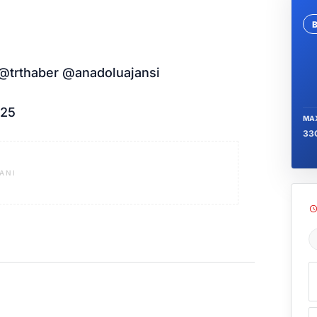
Se
 @trthaber @anadoluajansi
025
MA
33
ANI
Ş