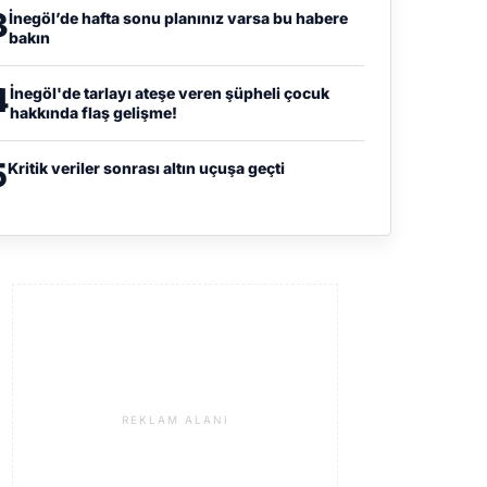
3
İnegöl’de hafta sonu planınız varsa bu habere
bakın
4
İnegöl'de tarlayı ateşe veren şüpheli çocuk
hakkında flaş gelişme!
5
Kritik veriler sonrası altın uçuşa geçti
REKLAM ALANI