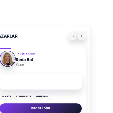
AZARLAR
KÖŞE YAZARI
Seda Bal
Yazar
SON YAZI
Yaz Gelince Yol Neden Hep Memlekete Düşer?
0 YAZI
5 AĞUSTOS
GÜNDEM
PROFILI GÖR