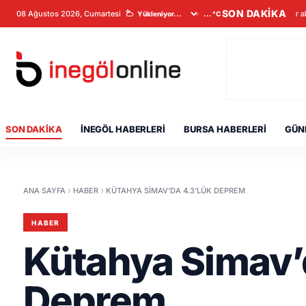
SON DAKİKA
08 Ağustos 2026, Cumartesi
Veriler a
...°C
SON DAKIKA
İNEGÖL HABERLERI
BURSA HABERLERI
GÜN
ANA SAYFA
HABER
KÜTAHYA SIMAV’DA 4.3’LÜK DEPREM
HABER
Kütahya Simav’
Deprem