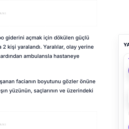
ANI
bo giderini açmak için dökülen güçlü
Y
2 kişi yaralandı. Yaralılar, olay yerine
in ardından ambulansla hastaneye
yaşanan facianın boyutunu gözler önüne
aşın yüzünün, saçlarının ve üzerindeki
ANI