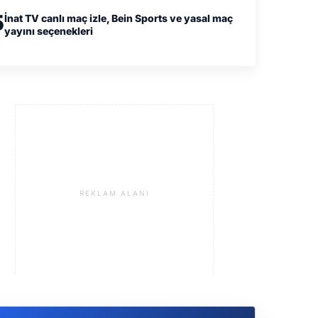
5
İnat TV canlı maç izle, Bein Sports ve yasal maç
yayını seçenekleri
REKLAM ALANI