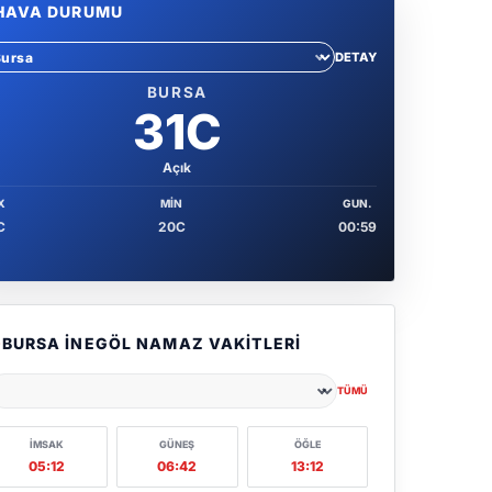
HAVA DURUMU
DETAY
hir sec
BURSA
31C
Açık
X
MIN
GUN.
C
20C
00:59
BURSA İNEGÖL NAMAZ VAKITLERI
TÜMÜ
ehir seçin
İMSAK
GÜNEŞ
ÖĞLE
05:12
06:42
13:12