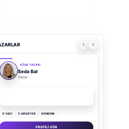
AZARLAR
KÖŞE YAZARI
Seda Bal
Yazar
SON YAZI
Yaz Gelince Yol Neden Hep Memlekete Düşer?
0 YAZI
5 AĞUSTOS
GÜNDEM
PROFILI GÖR