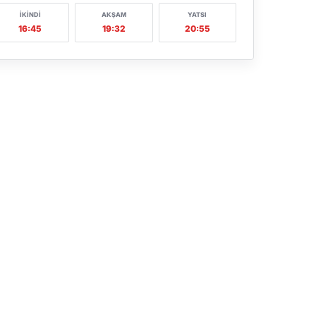
İKINDI
AKŞAM
YATSI
16:45
19:32
20:55