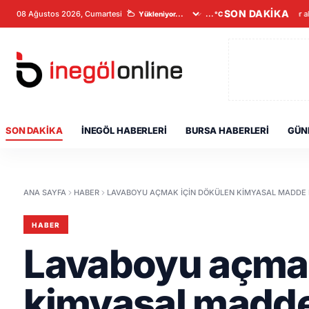
SON DAKİKA
08 Ağustos 2026, Cumartesi
Veriler a
...°C
SON DAKIKA
İNEGÖL HABERLERI
BURSA HABERLERI
GÜN
ANA SAYFA
HABER
LAVABOYU AÇMAK IÇIN DÖKÜLEN KIMYASAL MADDE P
HABER
Lavaboyu açmak
kimyasal madde 