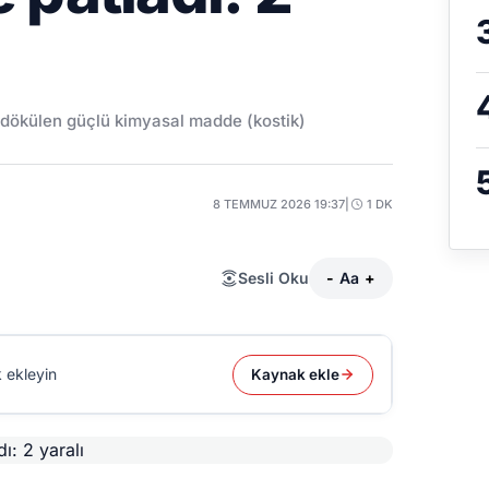
n dökülen güçlü kimyasal madde (kostik)
8 TEMMUZ 2026 19:37
|
1 DK
Sesli Oku
-
Aa
+
 ekleyin
Kaynak ekle