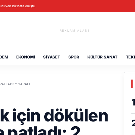
lınırken bir hata oluştu.
REKLAM ALANI
DEM
EKONOMI
SIYASET
SPOR
KÜLTÜR SANAT
TEK
ATLADI: 2 YARALI
 için dökülen
patladı: 2