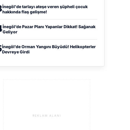
3
İnegöl'de tarlayı ateşe veren şüpheli çocuk
hakkında flaş gelişme!
4
İnegöl’de Pazar Planı Yapanlar Dikkat! Sağanak
Geliyor
5
İnegöl’de Orman Yangını Büyüdü! Helikopterler
Devreye Girdi
REKLAM ALANI