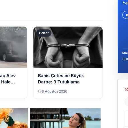
Se
Haber
MA
33
raç Alev
Bahis Çetesine Büyük
z Hale
Darbe: 3 Tutuklama
8 Ağustos 2026
Ş