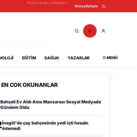
Piyasa verileri yükleniyor...
Künye
İletişim
NOLOJI
EĞITIM
SAĞLIK
YAZARLAR
MENÜ
EN COK OKUNANLAR
1
Bahçeli Ev Aldı Ama Manzarası Sosyal Medyada
Gündem Oldu
2
İnegöl'de çay bahçesinde yedi içti hesabı
ödemedi