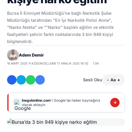
Bursa İl Emniyet Müdürlüğü’ne bağlı Narkotik Şube
Müdürlüğü tarafından "En İyi Narkotik Polisi Anne",
"Narko Nokta" ve ""Narko" başlıklı eğitim ve etkinlik
faaliyetleri şehrin farklı noktalarında 3 bin 949 kişiyi
bilgilendirdi.
Adem Demir
18 MART 2025 11:42
|
GÜNCELLEME 17 ARALIK 2025 16:13
|
1 DK
Sesli Oku
-
Aa
+
Inegolonline.com
'i Google'da haber kaynağınız
olarak ekleyin