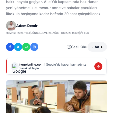
hakkı hayata geçiyor. Aile Yılı kapsamında hazırlanan
yeni yönetmelikle, memur anne ve babalar çocukları
ilkokula başlayana kadar haftada 20 saat çalışabilecek.
Adem Demir
18 MART 2025 11:41
|
GÜNCELLEME 24 AĞUSTOS 2025 08:02
|
1 DK
Sesli Oku
-
Aa
+
Inegolonline.com
'i Google'da haber kaynağınız
olarak ekleyin