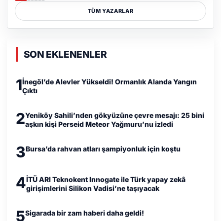
TÜM YAZARLAR
SON EKLENENLER
1
İnegöl’de Alevler Yükseldi! Ormanlık Alanda Yangın
Çıktı
2
Yeniköy Sahili’nden gökyüzüne çevre mesajı: 25 bini
aşkın kişi Perseid Meteor Yağmuru’nu izledi
3
Bursa’da rahvan atları şampiyonluk için koştu
4
İTÜ ARI Teknokent Innogate ile Türk yapay zekâ
girişimlerini Silikon Vadisi’ne taşıyacak
5
Sigarada bir zam haberi daha geldi!