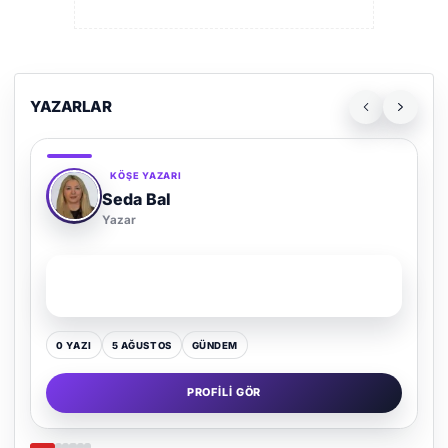
YAZARLAR
KÖŞE YAZARI
Seda Bal
Yazar
SON YAZI
Yaz Gelince Yol Neden Hep Memlekete Düşer?
0 YAZI
5 AĞUSTOS
GÜNDEM
PROFILI GÖR