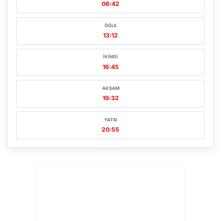
06:42
ÖĞLE
13:12
İKINDI
16:45
AKŞAM
19:32
YATSI
20:55