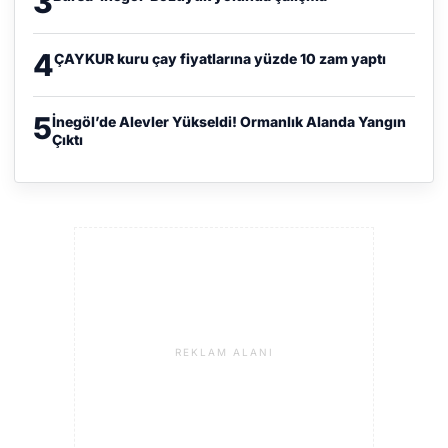
3
4
ÇAYKUR kuru çay fiyatlarına yüzde 10 zam yaptı
5
İnegöl’de Alevler Yükseldi! Ormanlık Alanda Yangın
Çıktı
REKLAM ALANI