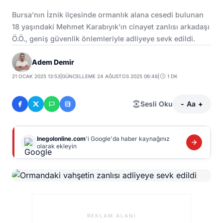
Bursa’nın İznik ilçesinde ormanlık alana cesedi bulunan
18 yaşındaki Mehmet Karabıyık’ın cinayet zanlısı arkadaşı
Ö.Ö., geniş güvenlik önlemleriyle adliyeye sevk edildi.
Adem Demir
21 OCAK 2025 13:53
|
GÜNCELLEME 24 AĞUSTOS 2025 06:48
|
1 DK
Sesli Oku
-
Aa
+
Inegolonline.com
'i Google'da haber kaynağınız
olarak ekleyin
REKLAM ALANI