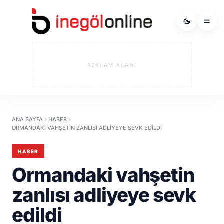
REKLAM ALANI
ANA SAYFA
HABER
ORMANDAKI VAHŞETIN ZANLISI ADLIYEYE SEVK EDILDI
HABER
Ormandaki vahşetin
zanlısı adliyeye sevk
edildi