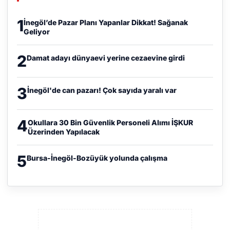
1
İnegöl’de Pazar Planı Yapanlar Dikkat! Sağanak
Geliyor
2
Damat adayı dünyaevi yerine cezaevine girdi
3
İnegöl'de can pazarı! Çok sayıda yaralı var
4
Okullara 30 Bin Güvenlik Personeli Alımı İŞKUR
Üzerinden Yapılacak
5
Bursa-İnegöl-Bozüyük yolunda çalışma