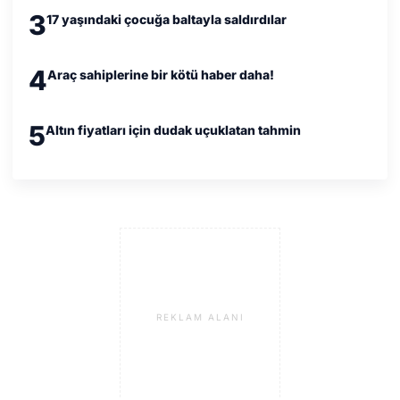
3
17 yaşındaki çocuğa baltayla saldırdılar
4
Araç sahiplerine bir kötü haber daha!
5
Altın fiyatları için dudak uçuklatan tahmin
REKLAM ALANI