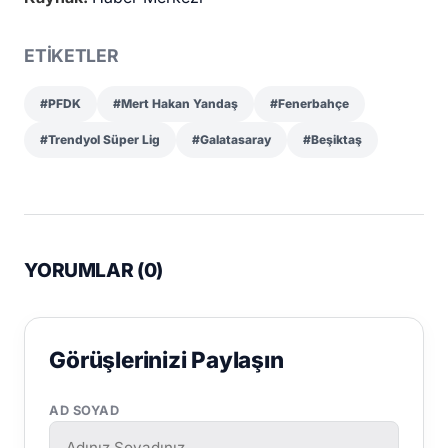
ETİKETLER
#PFDK
#Mert Hakan Yandaş
#Fenerbahçe
#Trendyol Süper Lig
#Galatasaray
#Beşiktaş
YORUMLAR (
0
)
Görüşlerinizi Paylaşın
AD SOYAD