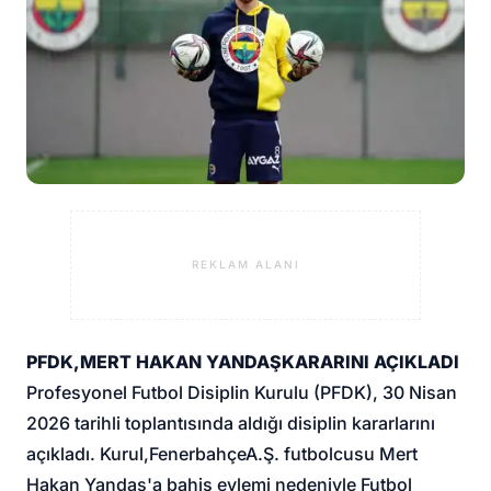
REKLAM ALANI
PFDK
,
MERT HAKAN YANDAŞ
KARARINI AÇIKLADI
Profesyonel Futbol Disiplin Kurulu (PFDK), 30 Nisan
2026 tarihli toplantısında aldığı disiplin kararlarını
açıkladı. Kurul,
Fenerbahçe
A.Ş. futbolcusu Mert
Hakan Yandaş'a bahis eylemi nedeniyle Futbol