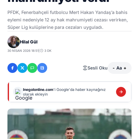
PFDK, Fenerbahçeli futbolcu Mert Hakan Yandaş’a bahis
eylemi nedeniyle 12 ay hak mahrumiyeti cezası verirken,
Süper Lig kulüplerine para cezaları uyguladı.
Hilal Gül
30 NISAN 2026 18:51
|
3 DK
Sesli Oku
-
Aa
+
Inegolonline.com
'i Google'da haber kaynağınız
olarak ekleyin