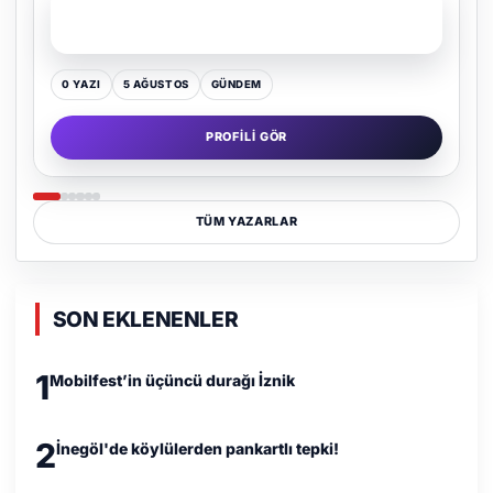
SON YAZI
Kültür Kazansın, Gürültü Kaybetsin
0 YAZI
16 TEMMUZ
GÜNDEM
PROFILI GÖR
TÜM YAZARLAR
SON EKLENENLER
1
Mobilfest’in üçüncü durağı İznik
2
İnegöl'de köylülerden pankartlı tepki!