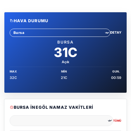
HAVA DURUMU
DETAY
Sehir sec
BURSA
31C
Açık
MAX
MIN
GUN.
32C
21C
00:59
BURSA İNEGÖL NAMAZ VAKITLERI
TÜMÜ
Şehir seçin