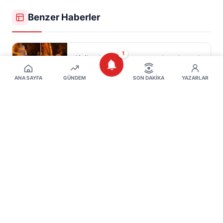
Benzer Haberler
1
Sivil polis sapık sanıp yardıma koştu!
7 Ağustos 2026
ANA SAYFA
GÜNDEM
SON DAKIKA
YAZARLAR
30 bin kişiye iş fırsatı: Okullarda
görevlendirilecekler
7 Ağustos 2026
İnegöl’de hafta sonu elektrikler
kesilecek! İşte mahalleler
7 Ağustos 2026