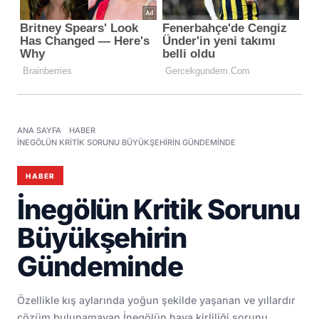
ANA SAYFA
HABER
İNEGÖLÜN KRITIK SORUNU BÜYÜKŞEHIRIN GÜNDEMINDE
HABER
İnegölün Kritik Sorunu
Büyükşehirin
Gündeminde
Özellikle kış aylarında yoğun şekilde yaşanan ve yıllardır
çözüm bulunamayan İnegölün hava kirliliği sorunu,