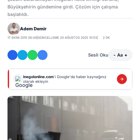
Büyükşehirin gündemine girdi. Çözüm için çalışma
başlatıldı.
Adem Demir
17 EKIM 2015 00:48
|
GÜNCELLEME 20 AĞUSTOS 2025 10:53
|
2 DK
Sesli Oku
-
Aa
+
Inegolonline.com
'i Google'da haber kaynağınız
olarak ekleyin