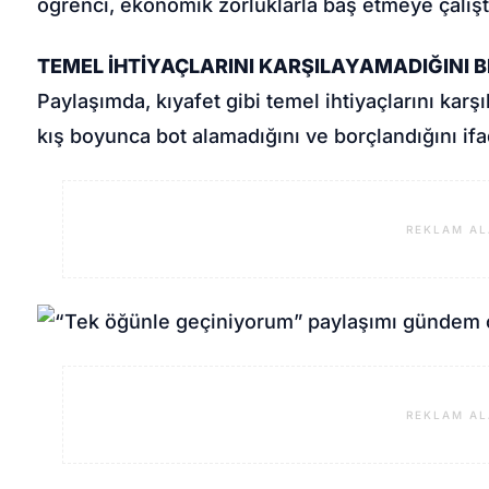
öğrenci, ekonomik zorluklarla baş etmeye çalıştı
TEMEL İHTİYAÇLARINI KARŞILAYAMADIĞINI B
Paylaşımda, kıyafet gibi temel ihtiyaçlarını karş
kış boyunca bot alamadığını ve borçlandığını ifad
REKLAM AL
REKLAM AL