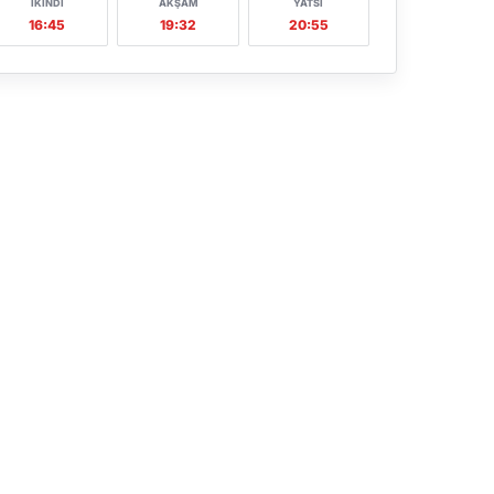
İKINDI
AKŞAM
YATSI
16:45
19:32
20:55