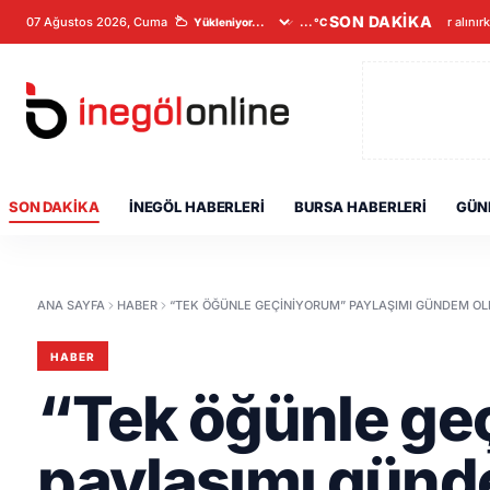
SON DAKİKA
07 Ağustos 2026, Cuma
Veriler alınır
...°C
SON DAKIKA
İNEGÖL HABERLERI
BURSA HABERLERI
GÜN
ANA SAYFA
HABER
“TEK ÖĞÜNLE GEÇINIYORUM” PAYLAŞIMI GÜNDEM O
HABER
“Tek öğünle ge
paylaşımı günd