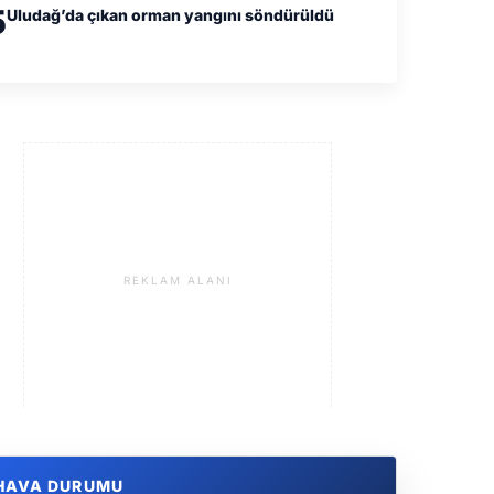
5
Uludağ’da çıkan orman yangını söndürüldü
REKLAM ALANI
HAVA DURUMU