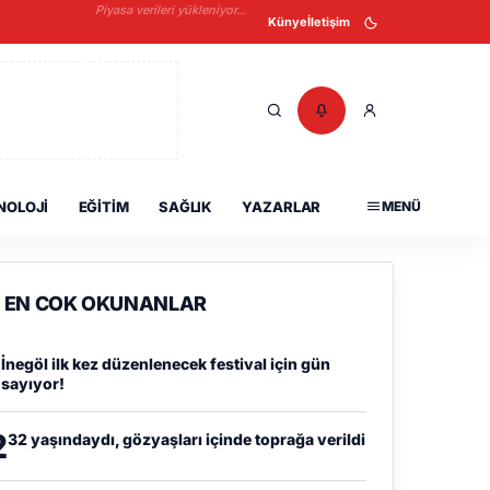
Piyasa verileri yükleniyor...
Künye
İletişim
NOLOJI
EĞITIM
SAĞLIK
YAZARLAR
MENÜ
EN COK OKUNANLAR
1
İnegöl ilk kez düzenlenecek festival için gün
sayıyor!
2
32 yaşındaydı, gözyaşları içinde toprağa verildi