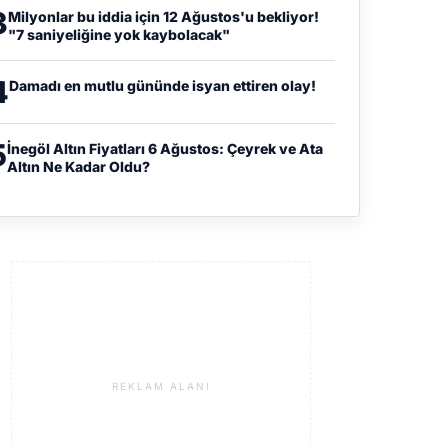
3
Milyonlar bu iddia için 12 Ağustos'u bekliyor!
"7 saniyeliğine yok kaybolacak"
4
Damadı en mutlu gününde isyan ettiren olay!
5
İnegöl Altın Fiyatları 6 Ağustos: Çeyrek ve Ata
Altın Ne Kadar Oldu?
REKLAM ALANI