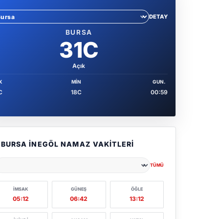
DETAY
hir sec
BURSA
31C
Açık
X
MIN
GUN.
C
18C
00:59
BURSA İNEGÖL NAMAZ VAKITLERI
TÜMÜ
ehir seçin
İMSAK
GÜNEŞ
ÖĞLE
05:12
06:42
13:12