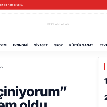
ken bir hata oluştu.
REKLAM ALANI
DEM
EKONOMI
SIYASET
SPOR
KÜLTÜR SANAT
TEK
LDU
çiniyorum”
em oldu