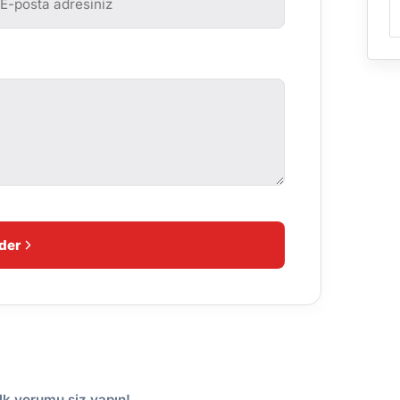
der
lk yorumu siz yapın!