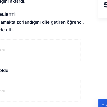
ğını aktardı.
ELİRTTİ
ılamakta zorlandığını dile getiren öğrenci,
e etti.
ANI
ANI