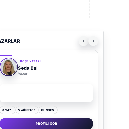
AZARLAR
KÖŞE YAZARI
Seda Bal
Yazar
SON YAZI
Yaz Gelince Yol Neden Hep Memlekete Düşer?
0 YAZI
5 AĞUSTOS
GÜNDEM
PROFILI GÖR