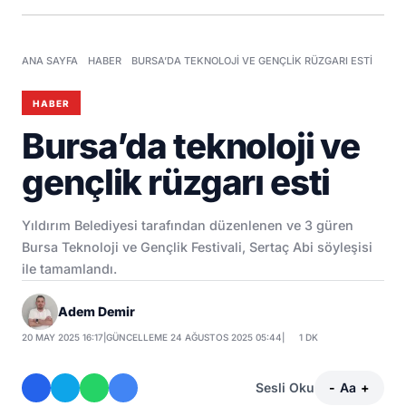
ANA SAYFA
HABER
BURSA’DA TEKNOLOJI VE GENÇLIK RÜZGARI ESTI
HABER
Bursa’da teknoloji ve
gençlik rüzgarı esti
Yıldırım Belediyesi tarafından düzenlenen ve 3 güren
Bursa Teknoloji ve Gençlik Festivali, Sertaç Abi söyleşisi
ile tamamlandı.
Adem Demir
20 MAY 2025 16:17
|
GÜNCELLEME 24 AĞUSTOS 2025 05:44
|
1 DK
Sesli Oku
-
Aa
+