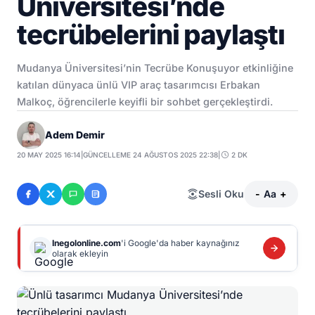
Üniversitesi’nde
tecrübelerini paylaştı
Mudanya Üniversitesi’nin Tecrübe Konuşuyor etkinliğine
katılan dünyaca ünlü VIP araç tasarımcısı Erbakan
Malkoç, öğrencilerle keyifli bir sohbet gerçekleştirdi.
Adem Demir
20 MAY 2025 16:14
|
GÜNCELLEME 24 AĞUSTOS 2025 22:38
|
2 DK
Sesli Oku
-
Aa
+
Inegolonline.com
'i Google'da haber kaynağınız
olarak ekleyin