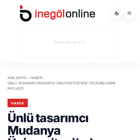
REKLAM ALANI
ANA SAYFA
HABER
ÜNLÜ TASARIMCI MUDANYA ÜNIVERSITESI’NDE TECRÜBELERINI
PAYLAŞTI
HABER
Ünlü tasarımcı
Mudanya