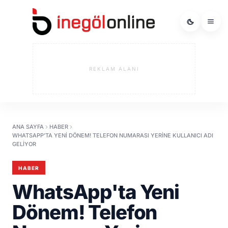
REKLAM ALANI
ANA SAYFA
HABER
WHATSAPP'TA YENI DÖNEM! TELEFON NUMARASI YERINE KULLANICI ADI
GELIYOR
HABER
WhatsApp'ta Yeni
Dönem! Telefon