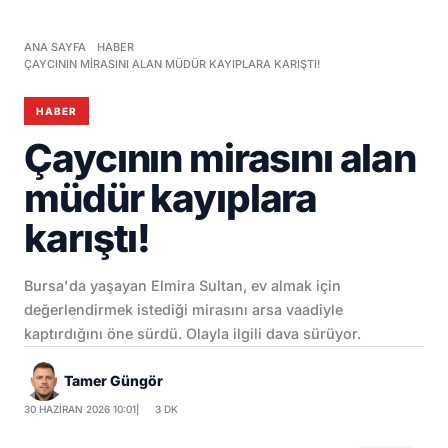
ANA SAYFA
HABER
ÇAYCININ MIRASINI ALAN MÜDÜR KAYIPLARA KARIŞTI!
HABER
Çaycının mirasını alan
müdür kayıplara
karıştı!
Bursa'da yaşayan Elmira Sultan, ev almak için
değerlendirmek istediği mirasını arsa vaadiyle
kaptırdığını öne sürdü. Olayla ilgili dava sürüyor.
Tamer Güngör
30 HAZIRAN 2026 10:01
|
3 DK