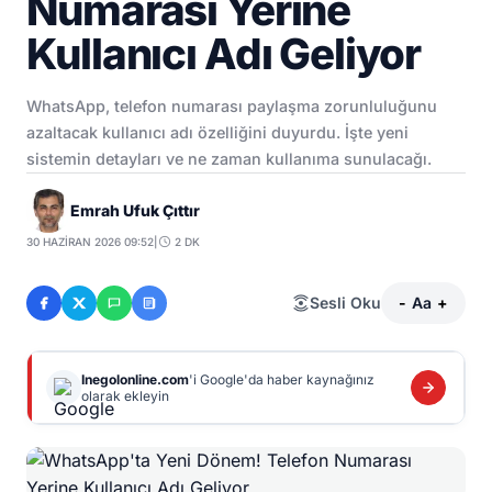
Numarası Yerine
Kullanıcı Adı Geliyor
WhatsApp, telefon numarası paylaşma zorunluluğunu
azaltacak kullanıcı adı özelliğini duyurdu. İşte yeni
sistemin detayları ve ne zaman kullanıma sunulacağı.
Emrah Ufuk Çıttır
30 HAZIRAN 2026 09:52
|
2 DK
Sesli Oku
-
Aa
+
Inegolonline.com
'i Google'da haber kaynağınız
olarak ekleyin