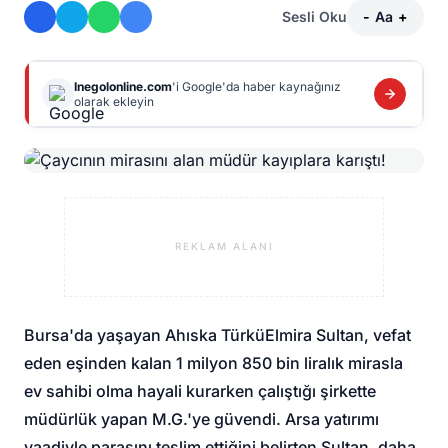
Sesli Oku
-
Aa
+
Inegolonline.com
'i Google'da haber kaynağınız
olarak ekleyin
REKLAM ALANI
Bursa'da yaşayan Ahıska Türkü
Elmira Sultan
, vefat
eden eşinden kalan 1 milyon 850 bin liralık mirasla
ev sahibi olma hayali kurarken çalıştığı şirkette
müdürlük yapan M.G.'ye güvendi. Arsa yatırımı
vaadiyle parasını teslim ettiğini belirten Sultan, daha