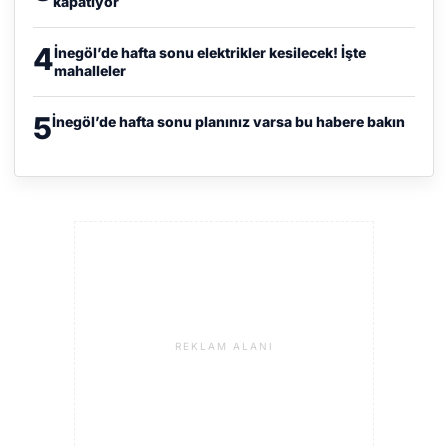
kapatıyor
4
İnegöl’de hafta sonu elektrikler kesilecek! İşte
mahalleler
5
İnegöl’de hafta sonu planınız varsa bu habere bakın
REKLAM ALANI