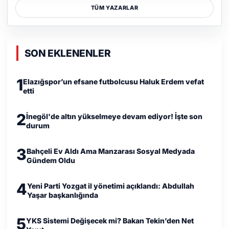
TÜM YAZARLAR
SON EKLENENLER
1
Elazığspor’un efsane futbolcusu Haluk Erdem vefat
etti
2
İnegöl'de altın yükselmeye devam ediyor! İşte son
durum
3
Bahçeli Ev Aldı Ama Manzarası Sosyal Medyada
Gündem Oldu
4
Yeni Parti Yozgat il yönetimi açıklandı: Abdullah
Yaşar başkanlığında
5
YKS Sistemi Değişecek mi? Bakan Tekin’den Net