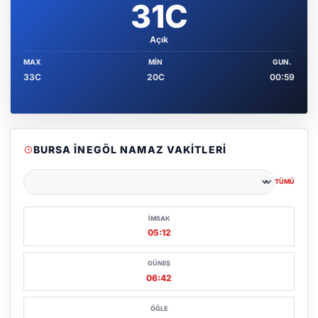
31C
Açık
MAX
MIN
GUN.
33C
20C
00:59
BURSA İNEGÖL NAMAZ VAKITLERI
TÜMÜ
Şehir seçin
İMSAK
05:12
GÜNEŞ
06:42
ÖĞLE