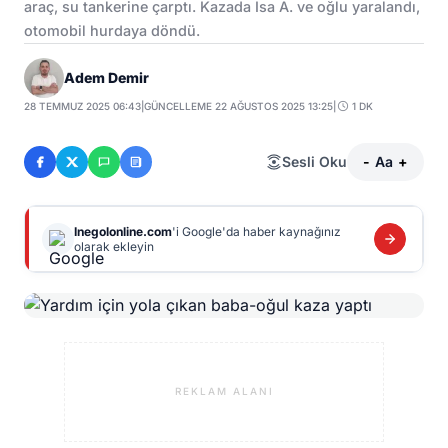
araç, su tankerine çarptı. Kazada İsa A. ve oğlu yaralandı,
otomobil hurdaya döndü.
Adem Demir
28 TEMMUZ 2025 06:43
|
GÜNCELLEME 22 AĞUSTOS 2025 13:25
|
1 DK
Sesli Oku
-
Aa
+
Inegolonline.com
'i Google'da haber kaynağınız
olarak ekleyin
REKLAM ALANI