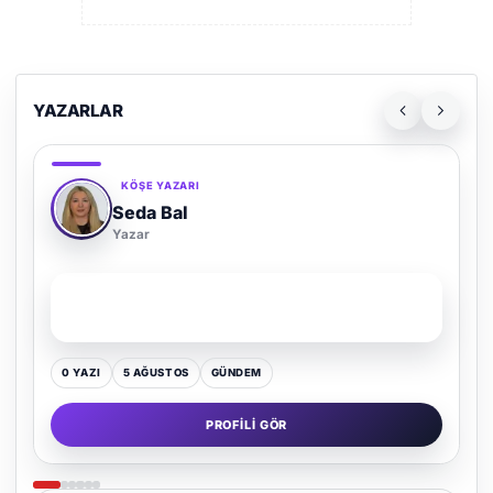
YAZARLAR
KÖŞE YAZARI
Adem Demir
Yazar
SON YAZI
Kültür Kazansın, Gürültü Kaybetsin
0 YAZI
16 TEMMUZ
GÜNDEM
PROFILI GÖR