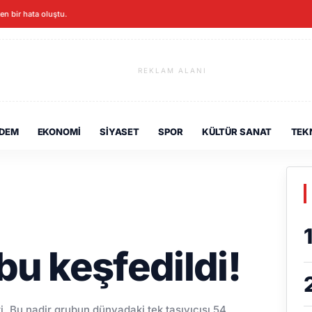
ken bir hata oluştu.
REKLAM ALANI
DEM
EKONOMI
SIYASET
SPOR
KÜLTÜR SANAT
TEK
bu keşfedildi!
i. Bu nadir grubun dünyadaki tek taşıyıcısı 54