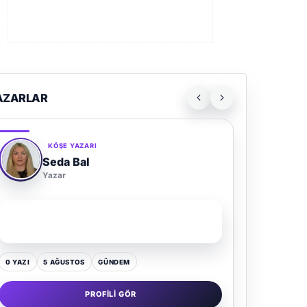
AZARLAR
KÖŞE YAZARI
Seda Bal
Yazar
SON YAZI
Yaz Gelince Yol Neden Hep Memlekete Düşer?
0 YAZI
5 AĞUSTOS
GÜNDEM
PROFILI GÖR