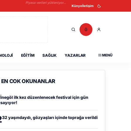
Piyasa verileri yükleniyor...
Künye
İletişim
NOLOJI
EĞITIM
SAĞLIK
YAZARLAR
MENÜ
EN COK OKUNANLAR
1
İnegöl ilk kez düzenlenecek festival için gün
sayıyor!
2
32 yaşındaydı, gözyaşları içinde toprağa verildi