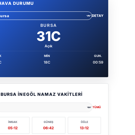
HAVA DURUMU
DETAY
hir sec
BURSA
31C
Açık
X
MIN
GUN.
C
18C
00:59
BURSA İNEGÖL NAMAZ VAKITLERI
TÜMÜ
ehir seçin
İMSAK
GÜNEŞ
ÖĞLE
05:12
06:42
13:12