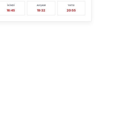
İKINDI
AKŞAM
YATSI
16:45
19:32
20:55