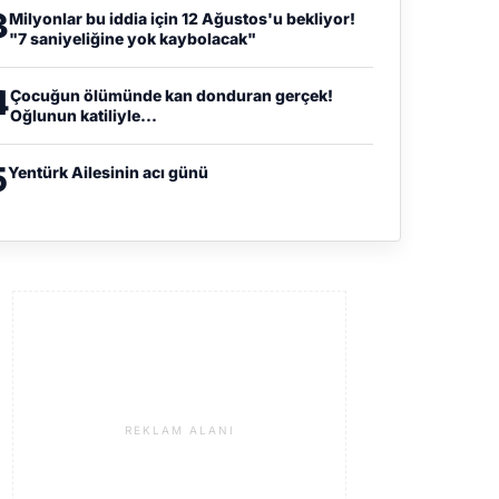
3
Milyonlar bu iddia için 12 Ağustos'u bekliyor!
"7 saniyeliğine yok kaybolacak"
4
Çocuğun ölümünde kan donduran gerçek!
Oğlunun katiliyle...
5
Yentürk Ailesinin acı günü
REKLAM ALANI