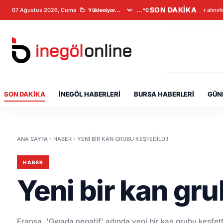
SON DAKİKA
07 Ağustos 2026, Cuma
Veriler alınır
...°C
SON DAKIKA
İNEGÖL HABERLERI
BURSA HABERLERI
GÜN
ANA SAYFA
HABER
YENI BIR KAN GRUBU KEŞFEDILDI!
HABER
Yeni bir kan gru
Fransa, 'Gwada negatif' adında yeni bir kan grubu keşfett