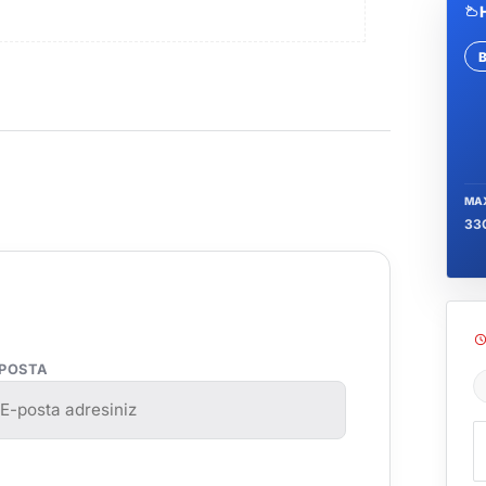
Se
MA
33
-POSTA
Ş