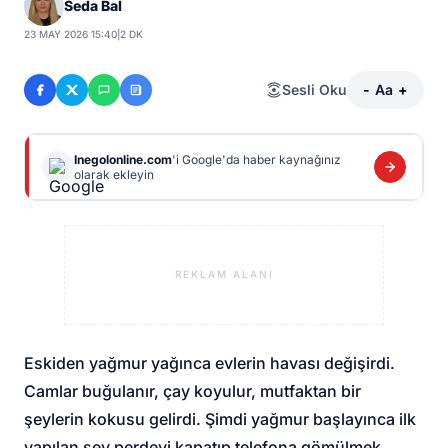
Seda Bal
23 MAY 2026 15:40
|
2 DK
Sesli Oku
-
Aa
+
Inegolonline.com
'i Google'da haber kaynağınız
olarak ekleyin
REKLAM ALANI
Eskiden yağmur yağınca evlerin havası değişirdi.
Camlar buğulanır, çay koyulur, mutfaktan bir
şeylerin kokusu gelirdi. Şimdi yağmur başlayınca ilk
yapılan şey perdeyi kapatıp telefona gömülmek