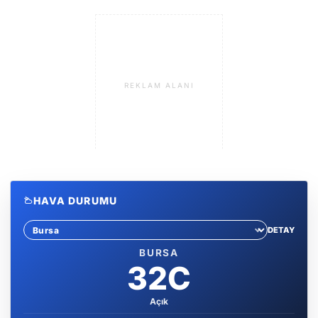
REKLAM ALANI
HAVA DURUMU
DETAY
Sehir sec
BURSA
32C
Açık