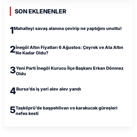
SON EKLENENLER
1
Mahalleyi savaş alanına çevirip ne yaptığını unuttu!
2
İnegöl Altın Fiyatları 6 Ağustos: Çeyrek ve Ata Altın
Ne Kadar Oldu?
3
Yeni Parti İnegöl Kurucu İlçe Başkanı Erkan Dönmez
Oldu
4
Bursa’da iş yeri alev alev yandı
5
Taşköprü’de başpehlivan ve karakucak güreşleri
nefes kesti