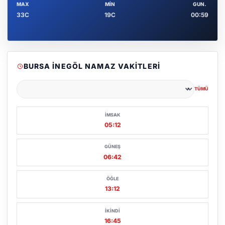
MAX
MIN
GUN.
33C
19C
00:59
BURSA İNEGÖL NAMAZ VAKITLERI
TÜMÜ
Şehir seçin
İMSAK
05:12
GÜNEŞ
06:42
ÖĞLE
13:12
İKINDI
16:45