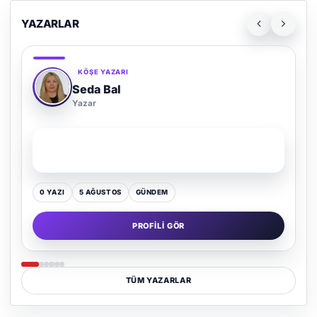
YAZARLAR
KÖŞE YAZARI
Adem Demir
Yazar
SON YAZI
Kültür Kazansın, Gürültü Kaybetsin
0 YAZI
16 TEMMUZ
GÜNDEM
PROFILI GÖR
TÜM YAZARLAR