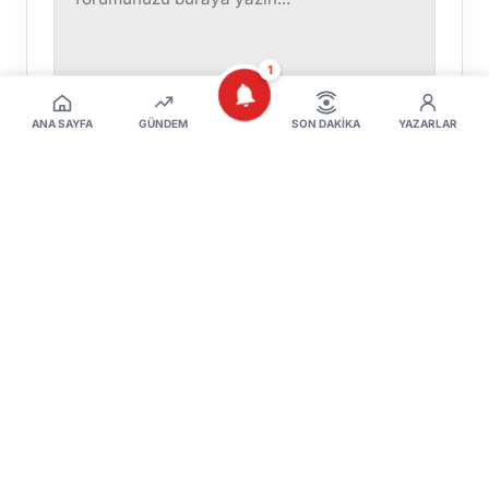
1
ANA SAYFA
GÜNDEM
SON DAKIKA
YAZARLAR
Yorumu Gönder
Henüz yorum yapılmamış. İlk yorumu siz
yapın!
Benzer Haberler