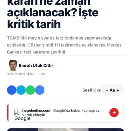
kararı ne zaman
açıklanacak? İşte
kritik tarih
TCMB’nin mayıs ayında faiz toplantısı yapmayacağı
açıklandı. Gözler şimdi 11 Haziran’da açıklanacak Merkez
Bankası faiz kararına çevrildi.
Emrah Ufuk Çıttır
16 MAY 2026 14:57
|
1 DK
Sesli Oku
-
Aa
+
Inegolonline.com
'i Google'da haber kaynağınız
olarak ekleyin