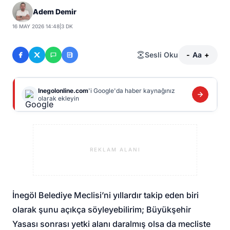
Adem Demir
16 MAY 2026 14:48
|
3 DK
Sesli Oku
-
Aa
+
Inegolonline.com
'i Google'da haber kaynağınız
olarak ekleyin
REKLAM ALANI
İnegöl Belediye Meclisi’ni yıllardır takip eden biri
olarak şunu açıkça söyleyebilirim; Büyükşehir
Yasası sonrası yetki alanı daralmış olsa da mecliste