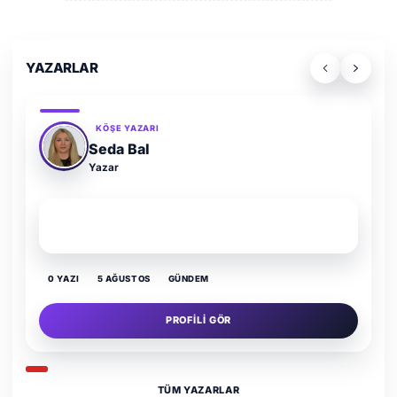
YAZARLAR
KÖŞE YAZARI
Adem Demir
Yazar
SON YAZI
Kültür Kazansın, Gürültü Kaybetsin
0 YAZI
16 TEMMUZ
GÜNDEM
PROFILI GÖR
TÜM YAZARLAR