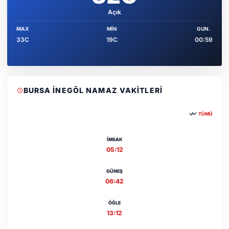
Açık
MAX
MIN
GUN.
33C
19C
00:59
BURSA İNEGÖL NAMAZ VAKITLERI
TÜMÜ
Şehir seçin
İMSAK
05:12
GÜNEŞ
06:42
ÖĞLE
13:12