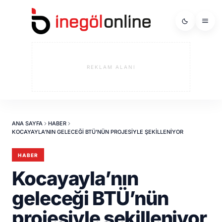
REKLAM ALANI
ANA SAYFA
HABER
KOCAYAYLA’NIN GELECEĞI BTÜ’NÜN PROJESIYLE ŞEKILLENIYOR
HABER
Kocayayla’nın
geleceği BTÜ’nün
projesiyle şekilleniyor