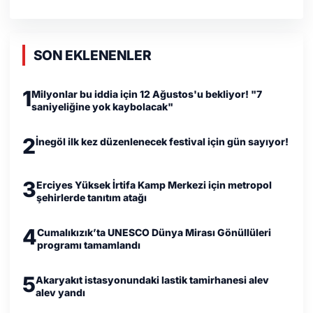
SON EKLENENLER
1
Milyonlar bu iddia için 12 Ağustos'u bekliyor! "7
saniyeliğine yok kaybolacak"
2
İnegöl ilk kez düzenlenecek festival için gün sayıyor!
3
Erciyes Yüksek İrtifa Kamp Merkezi için metropol
şehirlerde tanıtım atağı
4
Cumalıkızık’ta UNESCO Dünya Mirası Gönüllüleri
programı tamamlandı
5
Akaryakıt istasyonundaki lastik tamirhanesi alev
alev yandı