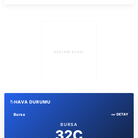
REKLAM ALANI
HAVA DURUMU
DETAY
Sehir sec
BURSA
32C